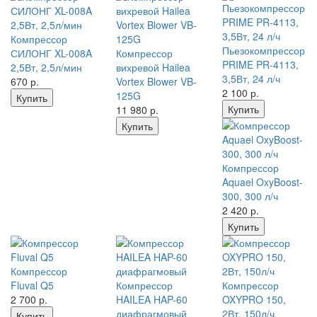
Компрессор
Пьезокомпрессор
СИЛОНГ XL-008A
Компрессор
PRIME PR-4113,
2,5Вт, 2,5л/мин
вихревой Hailea
3,5Вт, 24 л/ч
670
р.
Vortex Blower VB-
2 100
р.
125G
Купить
Купить
11 980
р.
Купить
Компрессор
Aquael OxyBoost-
300, 300 л/ч
2 420
р.
Купить
Компрессор
Fluval Q5
Компрессор
Компрессор
2 700
р.
HAILEA HAP-60
OXYPRO 150,
диафрагмовый
2Вт, 150л/ч
Купить