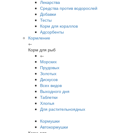
Лекарства
Средства против водорослей
Добавки
Тесты
Корм для кораллов
Адсорбенты
Кормление
←
Корм для рыб
←
Морских
Прудовых
Золотых
Дискусов
Всех видов
Выходного дня
Таблетки
Хлопья
Для растительноядных
Кормушки
Автокормушки
Корм для