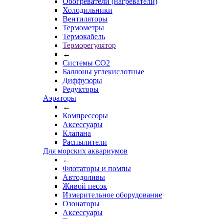
Обогреватели (нагреватели)
Холодильники
Вентиляторы
Термометры
Термокабель
Терморегулятор
←
Системы CO2
Баллоны углекислотные
Диффузоры
Редукторы
Аэраторы
←
Компрессоры
Аксессуары
Клапана
Распылители
Для морских аквариумов
←
Флотаторы и помпы
Автодоливы
Живой песок
Измерительное оборудование
Озонаторы
Аксессуары