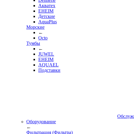
Dennerle
Акватех
EHEIM
Детские
AquaPlus
Морские
←
Octo
Тумбы
←
JUWEL
EHEIM
AQUAEL
Подставки
Обслуж
Оборудование
←
Фильтрация (Фильтра)