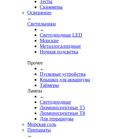
Тесты
Cкиммеры
Освещение
←
Светильники
←
Cветодиодные LED
Морские
Металлогалоидные
Ночная подсветка
Прочее
←
Пусковые устройства
Крышки для аквариума
Таймеры
Лампы
←
Светодиодные
Люминесцентные Т5
Люминесцентные Т8
Для террариума
Морская соль
Препараты
←