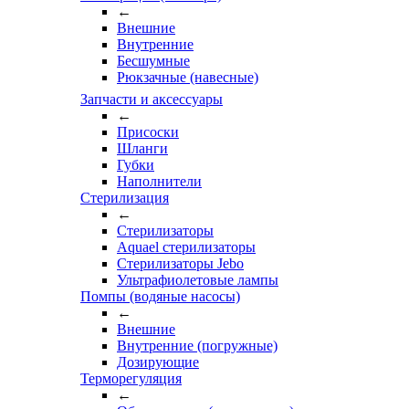
←
Внешние
Внутренние
Бесшумные
Рюкзачные (навесные)
Запчасти и аксессуары
←
Присоски
Шланги
Губки
Наполнители
Стерилизация
←
Стерилизаторы
Aquael стерилизаторы
Стерилизаторы Jebo
Ультрафиолетовые лампы
Помпы (водяные насосы)
←
Внешние
Внутренние (погружные)
Дозирующие
Терморегуляция
←