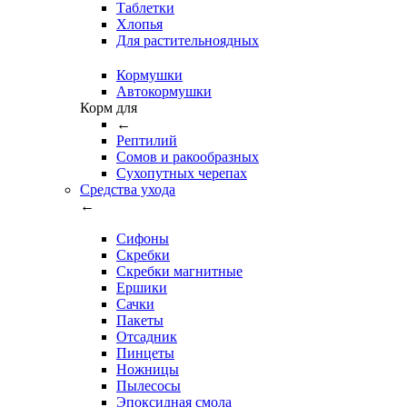
Таблетки
Хлопья
Для растительноядных
Кормушки
Автокормушки
Корм для
←
Рептилий
Сомов и ракообразных
Сухопутных черепах
Средства ухода
←
Сифоны
Скребки
Скребки магнитные
Ершики
Сачки
Пакеты
Отсадник
Пинцеты
Ножницы
Пылесосы
Эпоксидная смола