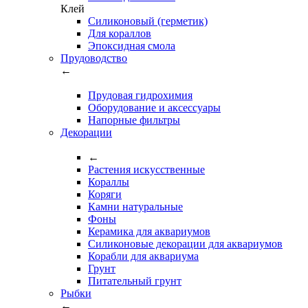
Клей
Силиконовый (герметик)
Для кораллов
Эпоксидная смола
Прудоводство
←
Прудовая гидрохимия
Оборудование и аксессуары
Напорные фильтры
Декорации
←
Растения искусственные
Кораллы
Коряги
Камни натуральные
Фоны
Керамика для аквариумов
Силиконовые декорации для аквариумов
Корабли для аквариума
Грунт
Питательный грунт
Рыбки
←