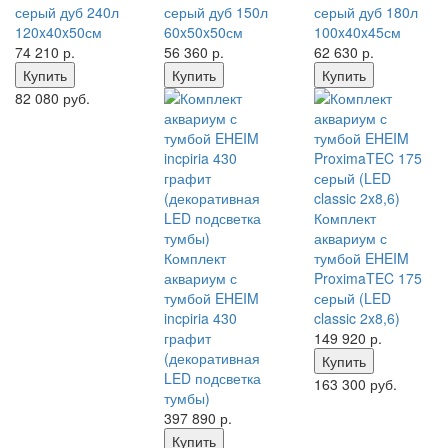
серый дуб 240л
серый дуб 150л
серый дуб 180л
120x40x50см
60x50x50см
100x40x45см
74 210
р.
56 360
р.
62 630
р.
Купить
Купить
Купить
82 080 руб.
Комплект
аквариум с
Комплект
тумбой EHEIM
аквариум с
ProximaTEC 175
тумбой EHEIM
серый (LED
incpiria 430
classic 2x8,6)
графит
149 920
р.
(декоративная
Купить
LED подсветка
163 300 руб.
тумбы)
397 890
р.
Купить