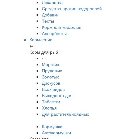
Лекарства
Средства против водорослей
Добавки
Тесты
Корм для кораллов
Адсорбенты
Кормление
←
Корм для рыб
←
Морских
Прудовых
Золотых
Дискусов
Всех видов
Выходного дня
Таблетки
Хлопья
Для растительноядных
Кормушки
Автокормушки
Корм для