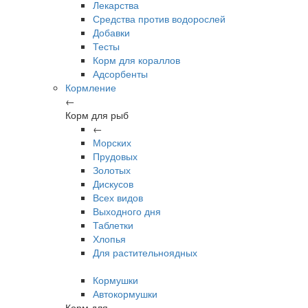
Лекарства
Средства против водорослей
Добавки
Тесты
Корм для кораллов
Адсорбенты
Кормление
←
Корм для рыб
←
Морских
Прудовых
Золотых
Дискусов
Всех видов
Выходного дня
Таблетки
Хлопья
Для растительноядных
Кормушки
Автокормушки
Корм для