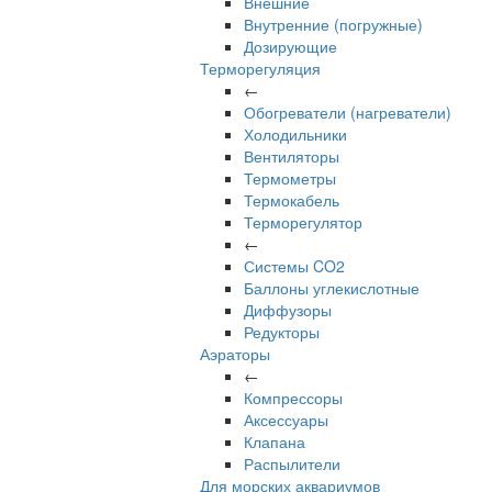
Внешние
Внутренние (погружные)
Дозирующие
Терморегуляция
←
Обогреватели (нагреватели)
Холодильники
Вентиляторы
Термометры
Термокабель
Терморегулятор
←
Системы CO2
Баллоны углекислотные
Диффузоры
Редукторы
Аэраторы
←
Компрессоры
Аксессуары
Клапана
Распылители
Для морских аквариумов