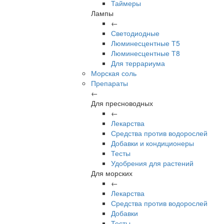
Таймеры
Лампы
←
Светодиодные
Люминесцентные Т5
Люминесцентные Т8
Для террариума
Морская соль
Препараты
←
Для пресноводных
←
Лекарства
Средства против водорослей
Добавки и кондиционеры
Тесты
Удобрения для растений
Для морских
←
Лекарства
Средства против водорослей
Добавки
Тесты