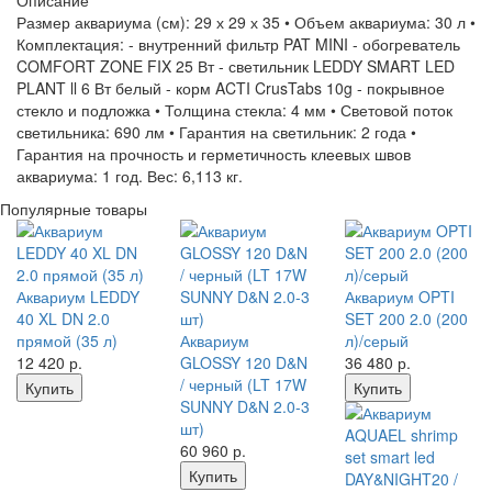
Описание
Размер аквариума (см): 29 х 29 х 35 • Объем аквариума: 30 л •
Комплектация: - внутренний фильтр PAT MINI - обогреватель
COMFORT ZONE FIX 25 Вт - светильник LEDDY SMART LED
PLANT ll 6 Вт белый - корм ACTI CrusTabs 10g - покрывное
стекло и подложка • Толщина стекла: 4 мм • Световой поток
светильника: 690 лм • Гарантия на светильник: 2 года •
Гарантия на прочность и герметичность клеевых швов
аквариума: 1 год. Вес: 6,113 кг.
Популярные товары
Аквариум LEDDY
Аквариум OPTI
40 XL DN 2.0
SET 200 2.0 (200
прямой (35 л)
Аквариум
л)/серый
12 420
р.
GLOSSY 120 D&N
36 480
р.
/ черный (LT 17W
Купить
Купить
SUNNY D&N 2.0-3
шт)
60 960
р.
Купить