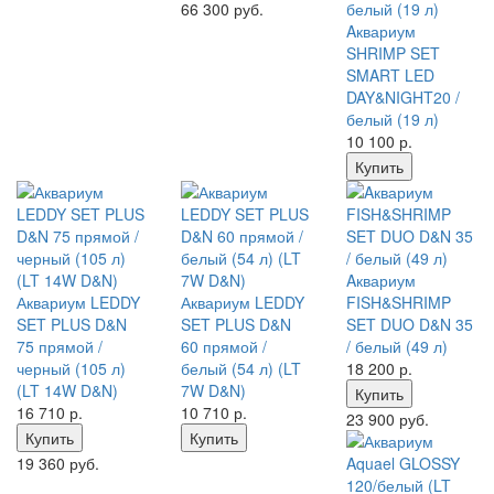
66 300 руб.
Aквариум
SHRIMP SET
SMART LED
DAY&NIGHT20 /
белый (19 л)
10 100
р.
Купить
Aквариум
Аквариум LEDDY
Аквариум LEDDY
FISH&SHRIMP
SET PLUS D&N
SET PLUS D&N
SET DUO D&N 35
75 прямой /
60 прямой /
/ белый (49 л)
черный (105 л)
белый (54 л) (LT
18 200
р.
(LT 14W D&N)
7W D&N)
Купить
16 710
р.
10 710
р.
23 900 руб.
Купить
Купить
19 360 руб.