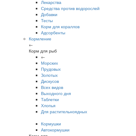
Лекарства
Средства против водорослей
Добавки
Тесты
Корм для кораллов
Адсорбенты
Кормление
←
Корм для рыб
←
Морских
Прудовых
Золотых
Дискусов
Всех видов
Выходного дня
Таблетки
Хлопья
Для растительноядных
Кормушки
Автокормушки
Корм для