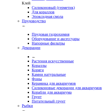
Клей
Силиконовый (герметик)
Для кораллов
Эпоксидная смола
Прудоводство
←
Прудовая гидрохимия
Оборудование и аксессуары
Напорные фильтры
Декорации
←
Растения искусственные
Кораллы
Коряги
Камни натуральные
Фоны
Керамика для аквариумов
Силиконовые декорации для аквариумов
Корабли для аквариума
Грунт
Питательный грунт
Рыбки
←