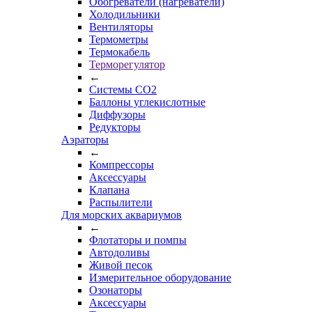
Обогреватели (нагреватели)
Холодильники
Вентиляторы
Термометры
Термокабель
Терморегулятор
←
Системы CO2
Баллоны углекислотные
Диффузоры
Редукторы
Аэраторы
←
Компрессоры
Аксессуары
Клапана
Распылители
Для морских аквариумов
←
Флотаторы и помпы
Автодоливы
Живой песок
Измерительное оборудование
Озонаторы
Аксессуары