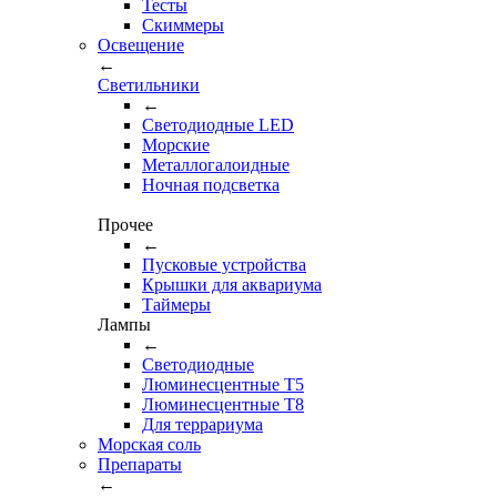
Тесты
Cкиммеры
Освещение
←
Светильники
←
Cветодиодные LED
Морские
Металлогалоидные
Ночная подсветка
Прочее
←
Пусковые устройства
Крышки для аквариума
Таймеры
Лампы
←
Светодиодные
Люминесцентные Т5
Люминесцентные Т8
Для террариума
Морская соль
Препараты
←