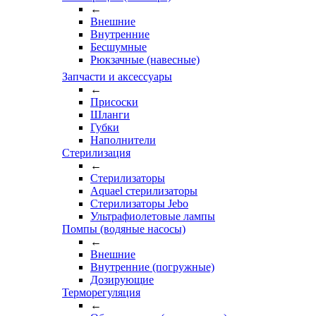
←
Внешние
Внутренние
Бесшумные
Рюкзачные (навесные)
Запчасти и аксессуары
←
Присоски
Шланги
Губки
Наполнители
Стерилизация
←
Стерилизаторы
Aquael стерилизаторы
Стерилизаторы Jebo
Ультрафиолетовые лампы
Помпы (водяные насосы)
←
Внешние
Внутренние (погружные)
Дозирующие
Терморегуляция
←