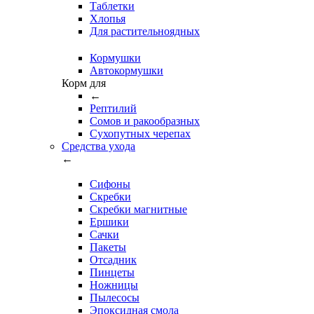
Таблетки
Хлопья
Для растительноядных
Кормушки
Автокормушки
Корм для
←
Рептилий
Сомов и ракообразных
Сухопутных черепах
Средства ухода
←
Сифоны
Скребки
Скребки магнитные
Ершики
Сачки
Пакеты
Отсадник
Пинцеты
Ножницы
Пылесосы
Эпоксидная смола