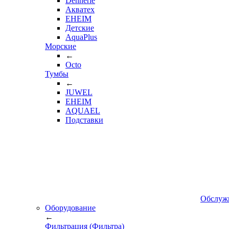
Dennerle
Акватех
EHEIM
Детские
AquaPlus
Морские
←
Octo
Тумбы
←
JUWEL
EHEIM
AQUAEL
Подставки
Обслуж
Оборудование
←
Фильтрация (Фильтра)