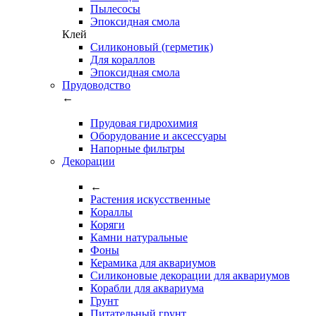
Пылесосы
Эпоксидная смола
Клей
Силиконовый (герметик)
Для кораллов
Эпоксидная смола
Прудоводство
←
Прудовая гидрохимия
Оборудование и аксессуары
Напорные фильтры
Декорации
←
Растения искусственные
Кораллы
Коряги
Камни натуральные
Фоны
Керамика для аквариумов
Силиконовые декорации для аквариумов
Корабли для аквариума
Грунт
Питательный грунт