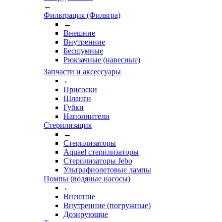
←
Фильтрация (Фильтра)
←
Внешние
Внутренние
Бесшумные
Рюкзачные (навесные)
Запчасти и аксессуары
←
Присоски
Шланги
Губки
Наполнители
Стерилизация
←
Стерилизаторы
Aquael стерилизаторы
Стерилизаторы Jebo
Ультрафиолетовые лампы
Помпы (водяные насосы)
←
Внешние
Внутренние (погружные)
Дозирующие