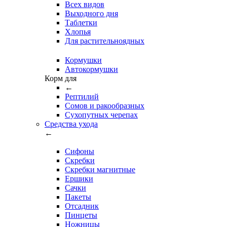
Всех видов
Выходного дня
Таблетки
Хлопья
Для растительноядных
Кормушки
Автокормушки
Корм для
←
Рептилий
Сомов и ракообразных
Сухопутных черепах
Средства ухода
←
Сифоны
Скребки
Скребки магнитные
Ершики
Сачки
Пакеты
Отсадник
Пинцеты
Ножницы