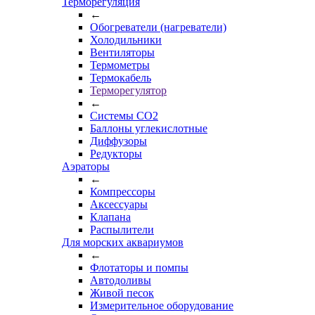
Терморегуляция
←
Обогреватели (нагреватели)
Холодильники
Вентиляторы
Термометры
Термокабель
Терморегулятор
←
Системы CO2
Баллоны углекислотные
Диффузоры
Редукторы
Аэраторы
←
Компрессоры
Аксессуары
Клапана
Распылители
Для морских аквариумов
←
Флотаторы и помпы
Автодоливы
Живой песок
Измерительное оборудование