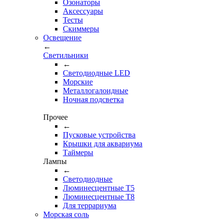
Озонаторы
Аксессуары
Тесты
Cкиммеры
Освещение
←
Светильники
←
Cветодиодные LED
Морские
Металлогалоидные
Ночная подсветка
Прочее
←
Пусковые устройства
Крышки для аквариума
Таймеры
Лампы
←
Светодиодные
Люминесцентные Т5
Люминесцентные Т8
Для террариума
Морская соль