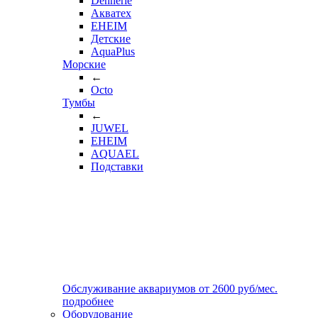
Dennerle
Акватех
EHEIM
Детские
AquaPlus
Морские
←
Octo
Тумбы
←
JUWEL
EHEIM
AQUAEL
Подставки
Обслуживание аквариумов
от
2600
руб/мес.
подробнее
Оборудование