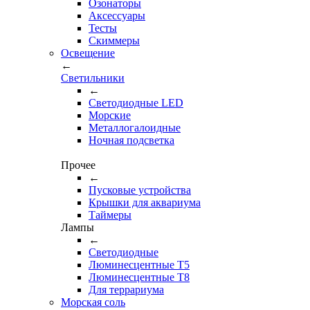
Озонаторы
Аксессуары
Тесты
Cкиммеры
Освещение
←
Светильники
←
Cветодиодные LED
Морские
Металлогалоидные
Ночная подсветка
Прочее
←
Пусковые устройства
Крышки для аквариума
Таймеры
Лампы
←
Светодиодные
Люминесцентные Т5
Люминесцентные Т8
Для террариума
Морская соль