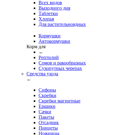
Всех видов
Выходного дня
Таблетки
Хлопья
Для растительноядных
Кормушки
Автокормушки
Корм для
←
Рептилий
Сомов и ракообразных
Сухопутных черепах
Средства ухода
←
Сифоны
Скребки
Скребки магнитные
Ершики
Сачки
Пакеты
Отсадник
Пинцеты
Ножницы