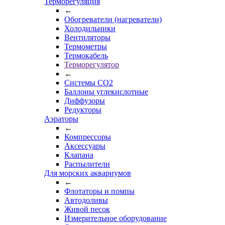
Терморегуляция
←
Обогреватели (нагреватели)
Холодильники
Вентиляторы
Термометры
Термокабель
Терморегулятор
←
Системы CO2
Баллоны углекислотные
Диффузоры
Редукторы
Аэраторы
←
Компрессоры
Аксессуары
Клапана
Распылители
Для морских аквариумов
←
Флотаторы и помпы
Автодоливы
Живой песок
Измерительное оборудование