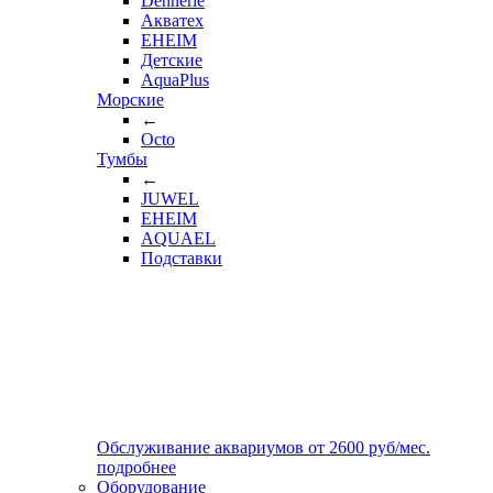
Dennerle
Акватех
EHEIM
Детские
AquaPlus
Морские
←
Octo
Тумбы
←
JUWEL
EHEIM
AQUAEL
Подставки
Обслуживание аквариумов
от
2600
руб/мес.
подробнее
Оборудование