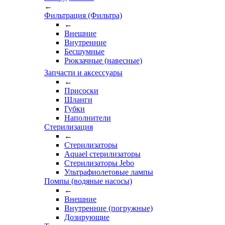
←
Фильтрация (Фильтра)
←
Внешние
Внутренние
Бесшумные
Рюкзачные (навесные)
Запчасти и аксессуары
←
Присоски
Шланги
Губки
Наполнители
Стерилизация
←
Стерилизаторы
Aquael стерилизаторы
Стерилизаторы Jebo
Ультрафиолетовые лампы
Помпы (водяные насосы)
←
Внешние
Внутренние (погружные)
Дозирующие