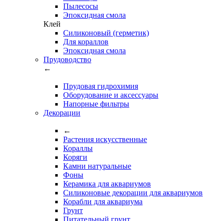
Пылесосы
Эпоксидная смола
Клей
Силиконовый (герметик)
Для кораллов
Эпоксидная смола
Прудоводство
←
Прудовая гидрохимия
Оборудование и аксессуары
Напорные фильтры
Декорации
←
Растения искусственные
Кораллы
Коряги
Камни натуральные
Фоны
Керамика для аквариумов
Силиконовые декорации для аквариумов
Корабли для аквариума
Грунт
Питательный грунт