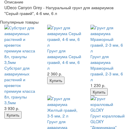
Описание
UDeco Canyon Grey - Натуральный грунт для аквариумов
"Серый гравий", 4-6 мм, 6 л
Популярные товары
Грунт для
аквариума Серый
Грунт для
гравий, 4-6 мм, 6
аквариума
Субстрат для
л
Мраморный
аквариумных
2 360
р.
гравий, 2-3 мм, 6
растений и
л
Купить
креветок
1 230
р.
премиум класса
Купить
8л, гранулы
3,5мм
3 930
р.
Купить
Грунт коралловый
Грунт для
GLOXY
аквариума
"Доминикана"