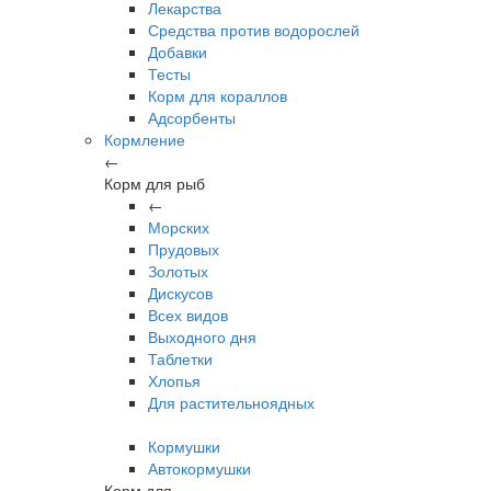
Лекарства
Средства против водорослей
Добавки
Тесты
Корм для кораллов
Адсорбенты
Кормление
←
Корм для рыб
←
Морских
Прудовых
Золотых
Дискусов
Всех видов
Выходного дня
Таблетки
Хлопья
Для растительноядных
Кормушки
Автокормушки
Корм для