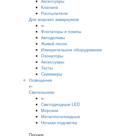
Аксессуары
Клапана
Распылители
Для морских аквариумов
←
Флотаторы и помпы
Автодоливы
Живой песок
Измерительное оборудование
Озонаторы
Аксессуары
Тесты
Cкиммеры
Освещение
←
Светильники
←
Cветодиодные LED
Морские
Металлогалоидные
Ночная подсветка
Прочее