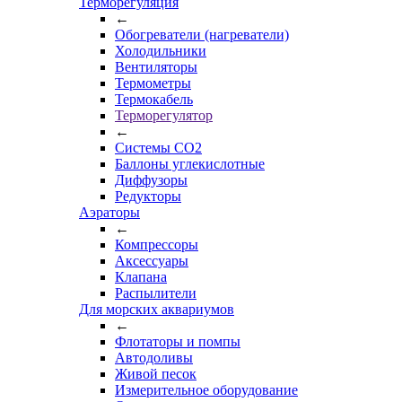
Терморегуляция
←
Обогреватели (нагреватели)
Холодильники
Вентиляторы
Термометры
Термокабель
Терморегулятор
←
Системы CO2
Баллоны углекислотные
Диффузоры
Редукторы
Аэраторы
←
Компрессоры
Аксессуары
Клапана
Распылители
Для морских аквариумов
←
Флотаторы и помпы
Автодоливы
Живой песок
Измерительное оборудование