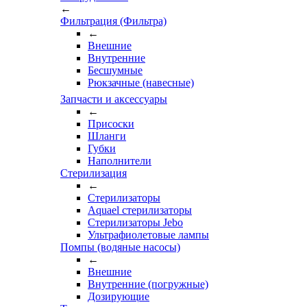
←
Фильтрация (Фильтра)
←
Внешние
Внутренние
Бесшумные
Рюкзачные (навесные)
Запчасти и аксессуары
←
Присоски
Шланги
Губки
Наполнители
Стерилизация
←
Стерилизаторы
Aquael стерилизаторы
Стерилизаторы Jebo
Ультрафиолетовые лампы
Помпы (водяные насосы)
←
Внешние
Внутренние (погружные)
Дозирующие