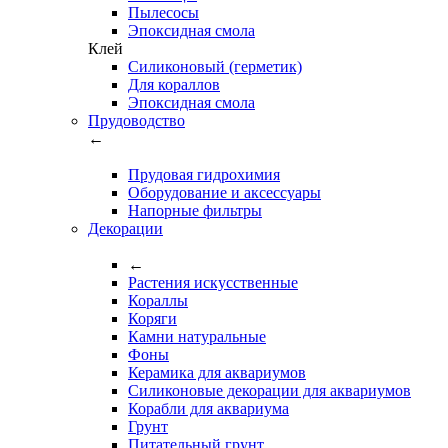
Пылесосы
Эпоксидная смола
Клей
Силиконовый (герметик)
Для кораллов
Эпоксидная смола
Прудоводство
←
Прудовая гидрохимия
Оборудование и аксессуары
Напорные фильтры
Декорации
←
Растения искусственные
Кораллы
Коряги
Камни натуральные
Фоны
Керамика для аквариумов
Силиконовые декорации для аквариумов
Корабли для аквариума
Грунт
Питательный грунт