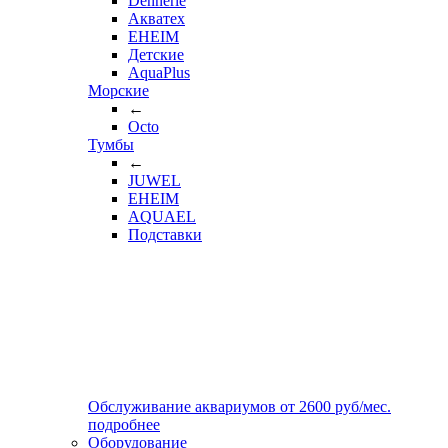
Dennerle
Акватех
EHEIM
Детские
AquaPlus
Морские
←
Octo
Тумбы
←
JUWEL
EHEIM
AQUAEL
Подставки
Обслуживание аквариумов
от
2600
руб/мес.
подробнее
Оборудование