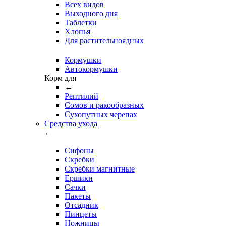
Всех видов
Выходного дня
Таблетки
Хлопья
Для растительноядных
Кормушки
Автокормушки
Корм для
←
Рептилий
Сомов и ракообразных
Сухопутных черепах
Средства ухода
←
Сифоны
Скребки
Скребки магнитные
Ершики
Сачки
Пакеты
Отсадник
Пинцеты
Ножницы