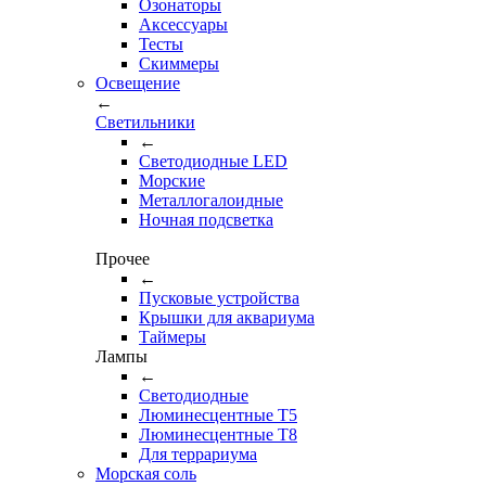
Озонаторы
Аксессуары
Тесты
Cкиммеры
Освещение
←
Светильники
←
Cветодиодные LED
Морские
Металлогалоидные
Ночная подсветка
Прочее
←
Пусковые устройства
Крышки для аквариума
Таймеры
Лампы
←
Светодиодные
Люминесцентные Т5
Люминесцентные Т8
Для террариума
Морская соль