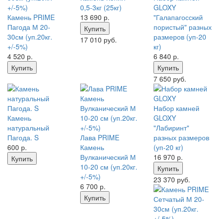
0,5-3кг (25кг)
GLOXY
Камень PRIME
13 690
р.
"Галапагосский
Пагода М 20-
пористый" разных
Купить
30см (уп.20кг.
размеров (уп-20
17 010 руб.
+/-5%)
кг)
4 520
р.
6 840
р.
Купить
Купить
7 650 руб.
Набор камней
Камень
GLOXY
натуральный
"Лабиринт"
Пагода. S
Лава PRIME
разных размеров
600
р.
Камень
(уп-20 кг)
Вулканический М
16 970
р.
Купить
10-20 см (уп.20кг.
Купить
+/-5%)
23 370 руб.
6 700
р.
Купить