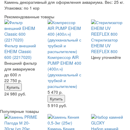
Камень декоративный для оформления аквариума. Вес: 25 кг.
Упаковка: по 1 кор
Рекомендованные товары
Стерилизатор
Фильтр внешний
EHEIM UV
EHEIM Classic
REEFLEX 800
600 (2217020)
Компрессор AIR
Цену уточняйте
Внешний фильтр
PUMP EHEIM 400
для аквариумов
(400л.ч)
до 600 л
(двухканальный с
22 750
р.
трубкой и
распылителем)
Купить
5 470
р.
24 980 руб.
Купить
5 910 руб.
Популярные товары
Камень Кения
Набор камней