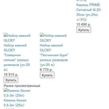
Камень PRIME
Сетчатый М 20-
30см (уп.20кг.
+/-5%)
10 690
р.
Купить
Набор камней
Набор камней
GLOXY
GLOXY
"Северное
"Песчанная буря"
сияние" разных
разных размеров
размеров (уп-20
(уп-20 кг)
кг)
6 770
р.
16 510
р.
Купить
Купить
Ранее просмотренные
Камень Кения
0,5-3кг (25кг)