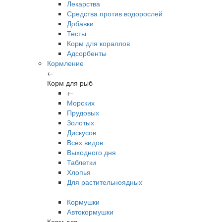
Лекарства
Средства против водорослей
Добавки
Тесты
Корм для кораллов
Адсорбенты
Кормление
←
Корм для рыб
←
Морских
Прудовых
Золотых
Дискусов
Всех видов
Выходного дня
Таблетки
Хлопья
Для растительноядных
Кормушки
Автокормушки
Корм для