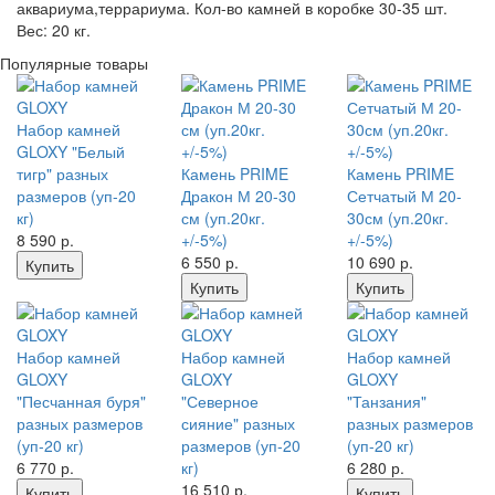
аквариума,террариума. Кол-во камней в коробке 30-35 шт.
Вес: 20 кг.
Популярные товары
Набор камней
GLOXY "Белый
тигр" разных
Камень PRIME
Камень PRIME
размеров (уп-20
Дракон М 20-30
Сетчатый М 20-
кг)
см (уп.20кг.
30см (уп.20кг.
8 590
р.
+/-5%)
+/-5%)
6 550
р.
10 690
р.
Купить
Купить
Купить
Набор камней
Набор камней
Набор камней
GLOXY
GLOXY
GLOXY
"Песчанная буря"
"Северное
"Танзания"
разных размеров
сияние" разных
разных размеров
(уп-20 кг)
размеров (уп-20
(уп-20 кг)
6 770
р.
кг)
6 280
р.
16 510
р.
Купить
Купить