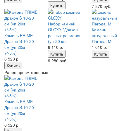
Купить
7 870 руб.
Набор камней
GLOXY "Дракон"
Камень
Камень PRIME
разных размеров
натуральный
Дракон S 10-20
(уп-20 кг)
Пагода. М
см (уп.20кг.
8 110
р.
1 010
р.
+/-5%)
Купить
Купить
6 520
р.
9 280 руб.
Купить
Ранее просмотренные
Камень PRIME
Дракон S 10-20
см (уп.20кг.
+/-5%)
6 520
р.