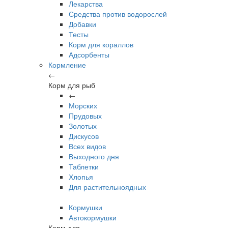
Лекарства
Средства против водорослей
Добавки
Тесты
Корм для кораллов
Адсорбенты
Кормление
←
Корм для рыб
←
Морских
Прудовых
Золотых
Дискусов
Всех видов
Выходного дня
Таблетки
Хлопья
Для растительноядных
Кормушки
Автокормушки
Корм для