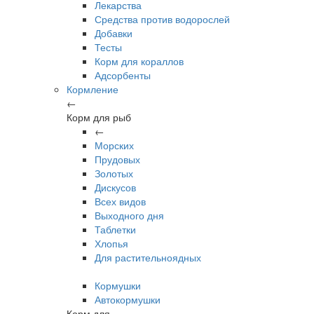
Лекарства
Средства против водорослей
Добавки
Тесты
Корм для кораллов
Адсорбенты
Кормление
←
Корм для рыб
←
Морских
Прудовых
Золотых
Дискусов
Всех видов
Выходного дня
Таблетки
Хлопья
Для растительноядных
Кормушки
Автокормушки
Корм для