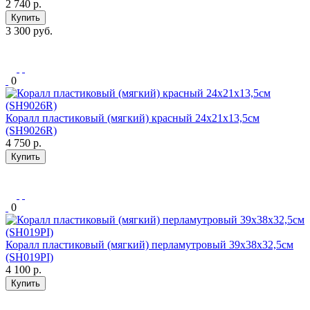
2 740
р.
Купить
3 300 руб.
0
Коралл пластиковый (мягкий) красный 24x21x13,5см
(SH9026R)
4 750
р.
Купить
0
Коралл пластиковый (мягкий) перламутровый 39х38х32,5см
(SH019PI)
4 100
р.
Купить