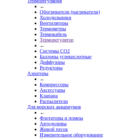
Терморегуляция
←
Обогреватели (нагреватели)
Холодильники
Вентиляторы
Термометры
Термокабель
Терморегулятор
←
Системы CO2
Баллоны углекислотные
Диффузоры
Редукторы
Аэраторы
←
Компрессоры
Аксессуары
Клапана
Распылители
Для морских аквариумов
←
Флотаторы и помпы
Автодоливы
Живой песок
Измерительное оборудование