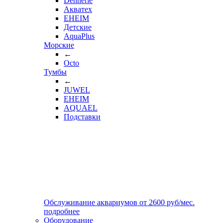
Dennerle
Акватех
EHEIM
Детские
AquaPlus
Морские
←
Octo
Тумбы
←
JUWEL
EHEIM
AQUAEL
Подставки
Обслуживание аквариумов
от
2600
руб/мес.
подробнее
Оборудование