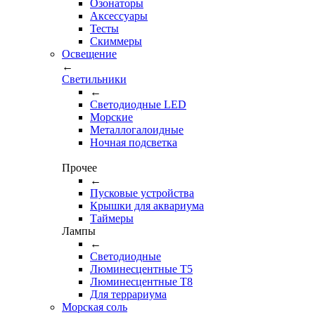
Озонаторы
Аксессуары
Тесты
Cкиммеры
Освещение
←
Светильники
←
Cветодиодные LED
Морские
Металлогалоидные
Ночная подсветка
Прочее
←
Пусковые устройства
Крышки для аквариума
Таймеры
Лампы
←
Светодиодные
Люминесцентные Т5
Люминесцентные Т8
Для террариума
Морская соль