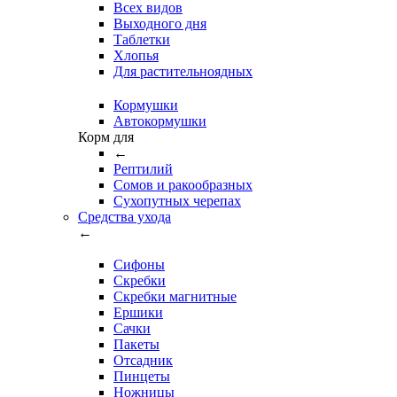
Всех видов
Выходного дня
Таблетки
Хлопья
Для растительноядных
Кормушки
Автокормушки
Корм для
←
Рептилий
Сомов и ракообразных
Сухопутных черепах
Средства ухода
←
Сифоны
Скребки
Скребки магнитные
Ершики
Сачки
Пакеты
Отсадник
Пинцеты
Ножницы