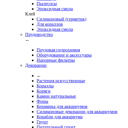
Пылесосы
Эпоксидная смола
Клей
Силиконовый (герметик)
Для кораллов
Эпоксидная смола
Прудоводство
←
Прудовая гидрохимия
Оборудование и аксессуары
Напорные фильтры
Декорации
←
Растения искусственные
Кораллы
Коряги
Камни натуральные
Фоны
Керамика для аквариумов
Силиконовые декорации для аквариумов
Корабли для аквариума
Грунт
Питательный грунт