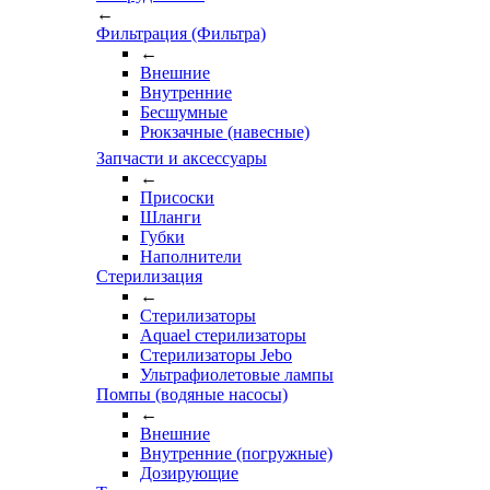
←
Фильтрация (Фильтра)
←
Внешние
Внутренние
Бесшумные
Рюкзачные (навесные)
Запчасти и аксессуары
←
Присоски
Шланги
Губки
Наполнители
Стерилизация
←
Стерилизаторы
Aquael стерилизаторы
Стерилизаторы Jebo
Ультрафиолетовые лампы
Помпы (водяные насосы)
←
Внешние
Внутренние (погружные)
Дозирующие