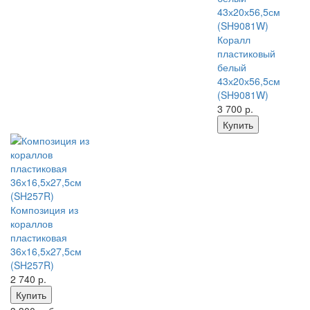
Коралл
пластиковый
белый
43х20х56,5см
(SH9081W)
3 700
р.
Купить
Композиция из
кораллов
пластиковая
36х16,5х27,5см
(SH257R)
2 740
р.
Купить