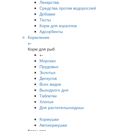
Лекарства
Средства против водорослей
Добавки
Тесты
Корм для кораллов
Адсорбенты
Кормление
←
Корм для рыб
←
Морских
Прудовых
Золотых
Дискусов
Всех видов
Выходного дня
Таблетки
Хлопья
Для растительноядных
Кормушки
Автокормушки
Корм для