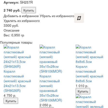
Артикул:
SH257R
2 740
руб.
Купить
Добавить в избранное
Убрать из избранного
Удалить из избранного
3300 руб.
Описание
Вес: 0,950 гр
Популярные товары
Коралл
Коралл
пластиковый
пластиковый
Коралл
(мягкий) красный
(мягкий) красный
пластиковый
8x8x6.5см
24x21x13,5см
(мягкий)
1 010
р.
(SH9026R)
оранжевый
Купить
4 750
р.
35х15х28см
(SH9106MOR)
Купить
2 050
р.