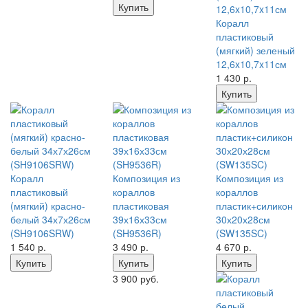
Купить
Коралл
пластиковый
(мягкий) зеленый
12,6x10,7x11см
1 430
р.
Купить
Коралл
Композиция из
Композиция из
пластиковый
кораллов
кораллов
(мягкий) красно-
пластиковая
пластик+силикон
белый 34х7х26см
39х16х33см
30х20х28см
(SH9106SRW)
(SH9536R)
(SW135SC)
1 540
р.
3 490
р.
4 670
р.
Купить
Купить
Купить
3 900 руб.