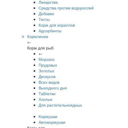
Лекарства
Средства против водорослей
Добавки
Тесты
Корм для кораллов
Адсорбенты
Кормление
←
Корм для рыб
←
Морских
Прудовых
Золотых
Дискусов
Всех видов
Выходного дня
Таблетки
Хлопья
Для растительноядных
Кормушки
Автокормушки
Корм для