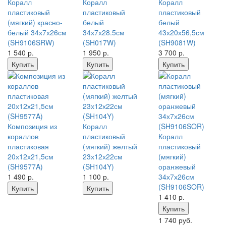
Коралл
Коралл
Коралл
пластиковый
пластиковый
пластиковый
(мягкий) красно-
белый
белый
белый 34х7х26см
34х7х28.5см
43х20х56,5см
(SH9106SRW)
(SH017W)
(SH9081W)
1 540
р.
1 950
р.
3 700
р.
Купить
Купить
Купить
Композиция из
Коралл
кораллов
пластиковый
Коралл
пластиковая
(мягкий) желтый
пластиковый
20х12х21,5см
23х12х22см
(мягкий)
(SH9577A)
(SH104Y)
оранжевый
1 490
р.
1 100
р.
34х7х26см
(SH9106SOR)
Купить
Купить
1 410
р.
Купить
1 740 руб.