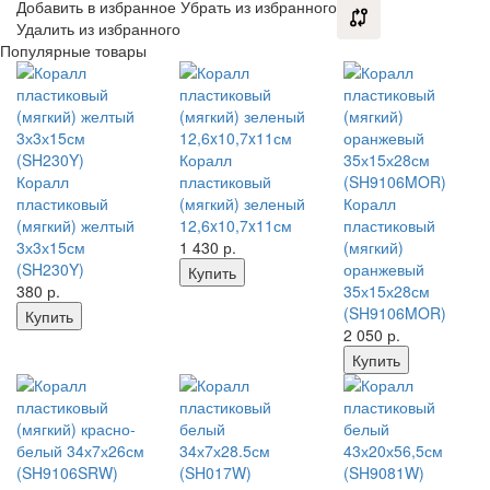
Добавить в избранное
Убрать из избранного
Удалить из избранного
Популярные товары
Коралл
Коралл
пластиковый
пластиковый
(мягкий) зеленый
Коралл
(мягкий) желтый
12,6x10,7x11см
пластиковый
3х3х15см
1 430
р.
(мягкий)
(SH230Y)
оранжевый
Купить
380
р.
35х15х28см
(SH9106MOR)
Купить
2 050
р.
Купить