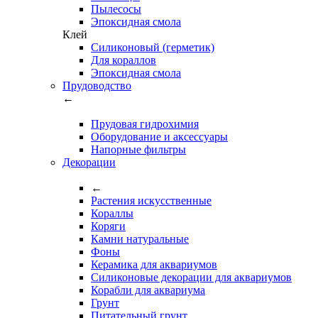
Пылесосы
Эпоксидная смола
Клей
Силиконовый (герметик)
Для кораллов
Эпоксидная смола
Прудоводство
←
Прудовая гидрохимия
Оборудование и аксессуары
Напорные фильтры
Декорации
←
Растения искусственные
Кораллы
Коряги
Камни натуральные
Фоны
Керамика для аквариумов
Силиконовые декорации для аквариумов
Корабли для аквариума
Грунт
Питательный грунт