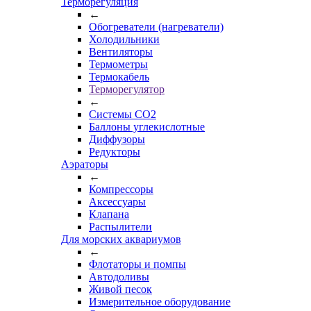
Терморегуляция
←
Обогреватели (нагреватели)
Холодильники
Вентиляторы
Термометры
Термокабель
Терморегулятор
←
Системы CO2
Баллоны углекислотные
Диффузоры
Редукторы
Аэраторы
←
Компрессоры
Аксессуары
Клапана
Распылители
Для морских аквариумов
←
Флотаторы и помпы
Автодоливы
Живой песок
Измерительное оборудование