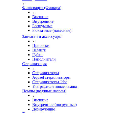
←
Фильтрация (Фильтра)
←
Внешние
Внутренние
Бесшумные
Рюкзачные (навесные)
Запчасти и аксессуары
←
Присоски
Шланги
Губки
Наполнители
Стерилизация
←
Стерилизаторы
Aquael стерилизаторы
Стерилизаторы Jebo
Ультрафиолетовые лампы
Помпы (водяные насосы)
←
Внешние
Внутренние (погружные)
Дозирующие