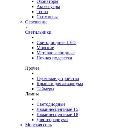
Озонаторы
Аксессуары
Тесты
Cкиммеры
Освещение
←
Светильники
←
Cветодиодные LED
Морские
Металлогалоидные
Ночная подсветка
Прочее
←
Пусковые устройства
Крышки для аквариума
Таймеры
Лампы
←
Светодиодные
Люминесцентные Т5
Люминесцентные Т8
Для террариума
Морская соль