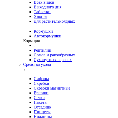
Всех видов
Выходного дня
Таблетки
Хлопья
Для растительноядных
Кормушки
Автокормушки
Корм для
←
Рептилий
Сомов и ракообразных
Сухопутных черепах
Средства ухода
←
Сифоны
Скребки
Скребки магнитные
Ершики
Сачки
Пакеты
Отсадник
Пинцеты
Ножницы