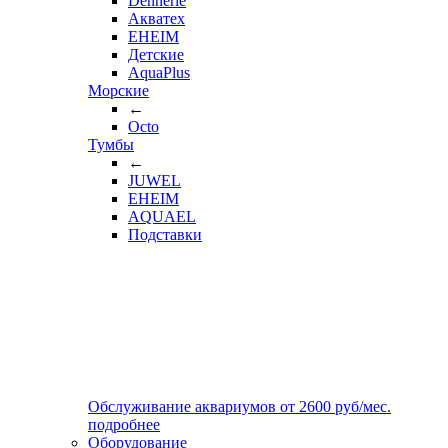
Dennerle
Акватех
EHEIM
Детские
AquaPlus
Морские
←
Octo
Тумбы
←
JUWEL
EHEIM
AQUAEL
Подставки
Обслуживание аквариумов
от
2600
руб/мес.
подробнее
Оборудование