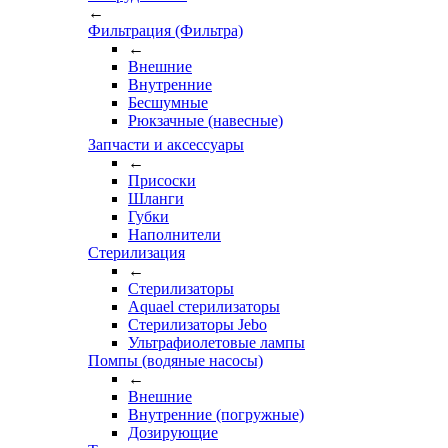
←
Фильтрация (Фильтра)
←
Внешние
Внутренние
Бесшумные
Рюкзачные (навесные)
Запчасти и аксессуары
←
Присоски
Шланги
Губки
Наполнители
Стерилизация
←
Стерилизаторы
Aquael стерилизаторы
Стерилизаторы Jebo
Ультрафиолетовые лампы
Помпы (водяные насосы)
←
Внешние
Внутренние (погружные)
Дозирующие