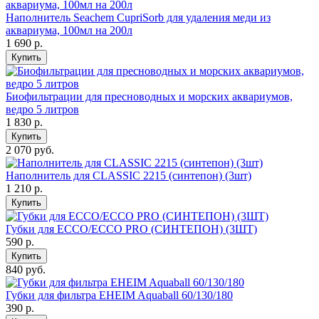
Наполнитель Seachem CupriSorb для удаления меди из
аквариума, 100мл на 200л
1 690
р.
Купить
Биофильтрации для пресноводных и морских аквариумов,
ведро 5 литров
1 830
р.
Купить
2 070 руб.
Наполнитель для CLASSIC 2215 (синтепон) (3шт)
1 210
р.
Купить
Губки для ECCO/ECCO PRO (СИНТЕПОН) (3ШТ)
590
р.
Купить
840 руб.
Губки для фильтра EHEIM Aquaball 60/130/180
390
р.