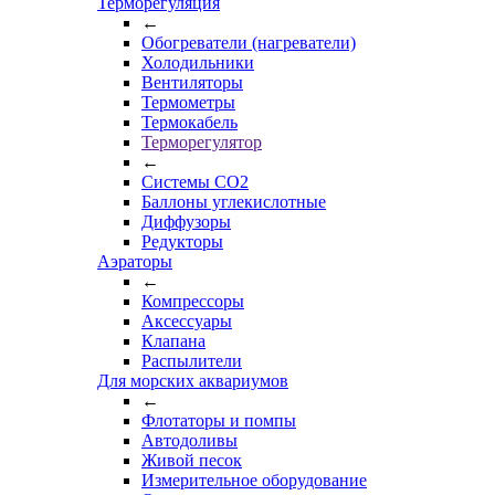
Терморегуляция
←
Обогреватели (нагреватели)
Холодильники
Вентиляторы
Термометры
Термокабель
Терморегулятор
←
Системы CO2
Баллоны углекислотные
Диффузоры
Редукторы
Аэраторы
←
Компрессоры
Аксессуары
Клапана
Распылители
Для морских аквариумов
←
Флотаторы и помпы
Автодоливы
Живой песок
Измерительное оборудование