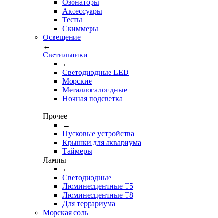
Озонаторы
Аксессуары
Тесты
Cкиммеры
Освещение
←
Светильники
←
Cветодиодные LED
Морские
Металлогалоидные
Ночная подсветка
Прочее
←
Пусковые устройства
Крышки для аквариума
Таймеры
Лампы
←
Светодиодные
Люминесцентные Т5
Люминесцентные Т8
Для террариума
Морская соль