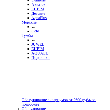
Dennerle
Акватех
EHEIM
Детские
AquaPlus
Морские
←
Octo
Тумбы
←
JUWEL
EHEIM
AQUAEL
Подставки
Обслуживание аквариумов
от
2600
руб/мес.
подробнее
Оборудование