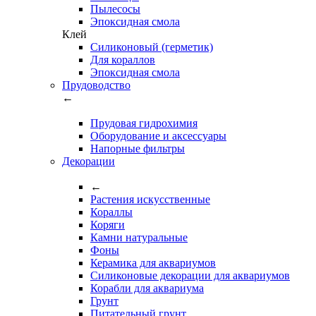
Пылесосы
Эпоксидная смола
Клей
Силиконовый (герметик)
Для кораллов
Эпоксидная смола
Прудоводство
←
Прудовая гидрохимия
Оборудование и аксессуары
Напорные фильтры
Декорации
←
Растения искусственные
Кораллы
Коряги
Камни натуральные
Фоны
Керамика для аквариумов
Силиконовые декорации для аквариумов
Корабли для аквариума
Грунт
Питательный грунт