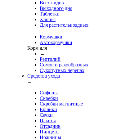
Всех видов
Выходного дня
Таблетки
Хлопья
Для растительноядных
Кормушки
Автокормушки
Корм для
←
Рептилий
Сомов и ракообразных
Сухопутных черепах
Средства ухода
←
Сифоны
Скребки
Скребки магнитные
Ершики
Сачки
Пакеты
Отсадник
Пинцеты
Ножницы