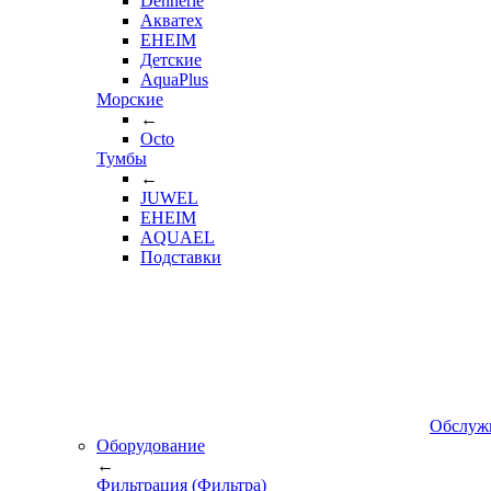
Dennerle
Акватех
EHEIM
Детские
AquaPlus
Морские
←
Octo
Тумбы
←
JUWEL
EHEIM
AQUAEL
Подставки
Обслуж
Оборудование
←
Фильтрация (Фильтра)