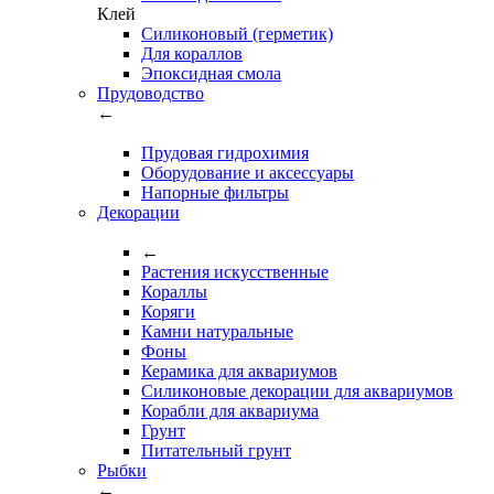
Клей
Силиконовый (герметик)
Для кораллов
Эпоксидная смола
Прудоводство
←
Прудовая гидрохимия
Оборудование и аксессуары
Напорные фильтры
Декорации
←
Растения искусственные
Кораллы
Коряги
Камни натуральные
Фоны
Керамика для аквариумов
Силиконовые декорации для аквариумов
Корабли для аквариума
Грунт
Питательный грунт
Рыбки
←