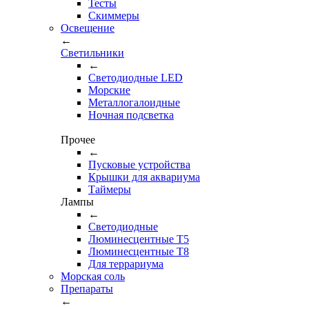
Тесты
Cкиммеры
Освещение
←
Светильники
←
Cветодиодные LED
Морские
Металлогалоидные
Ночная подсветка
Прочее
←
Пусковые устройства
Крышки для аквариума
Таймеры
Лампы
←
Светодиодные
Люминесцентные Т5
Люминесцентные Т8
Для террариума
Морская соль
Препараты
←