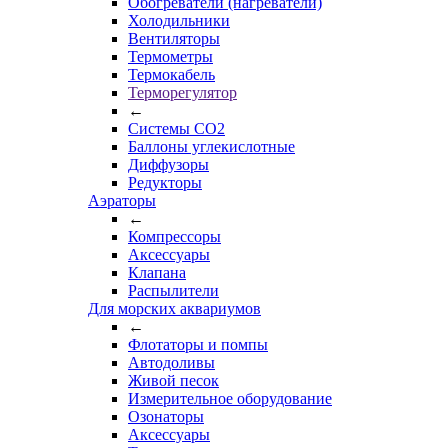
Обогреватели (нагреватели)
Холодильники
Вентиляторы
Термометры
Термокабель
Терморегулятор
←
Системы CO2
Баллоны углекислотные
Диффузоры
Редукторы
Аэраторы
←
Компрессоры
Аксессуары
Клапана
Распылители
Для морских аквариумов
←
Флотаторы и помпы
Автодоливы
Живой песок
Измерительное оборудование
Озонаторы
Аксессуары