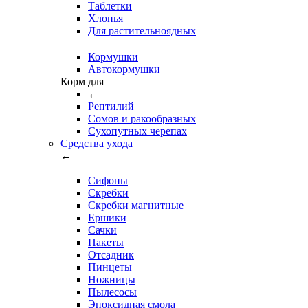
Таблетки
Хлопья
Для растительноядных
Кормушки
Автокормушки
Корм для
←
Рептилий
Сомов и ракообразных
Сухопутных черепах
Средства ухода
←
Сифоны
Скребки
Скребки магнитные
Ершики
Сачки
Пакеты
Отсадник
Пинцеты
Ножницы
Пылесосы
Эпоксидная смола