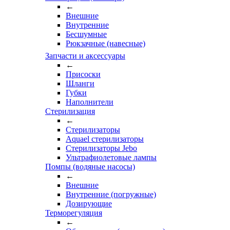
←
Внешние
Внутренние
Бесшумные
Рюкзачные (навесные)
Запчасти и аксессуары
←
Присоски
Шланги
Губки
Наполнители
Стерилизация
←
Стерилизаторы
Aquael стерилизаторы
Стерилизаторы Jebo
Ультрафиолетовые лампы
Помпы (водяные насосы)
←
Внешние
Внутренние (погружные)
Дозирующие
Терморегуляция
←