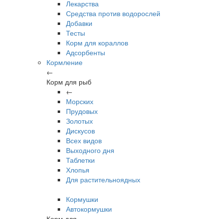
Лекарства
Средства против водорослей
Добавки
Тесты
Корм для кораллов
Адсорбенты
Кормление
←
Корм для рыб
←
Морских
Прудовых
Золотых
Дискусов
Всех видов
Выходного дня
Таблетки
Хлопья
Для растительноядных
Кормушки
Автокормушки
Корм для