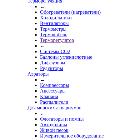
Терморегуляция
←
Обогреватели (нагреватели)
Холодильники
Вентиляторы
Термометры
Термокабель
Терморегулятор
←
Системы CO2
Баллоны углекислотные
Диффузоры
Редукторы
Аэраторы
←
Компрессоры
Аксессуары
Клапана
Распылители
Для морских аквариумов
←
Флотаторы и помпы
Автодоливы
Живой песок
Измерительное оборудование