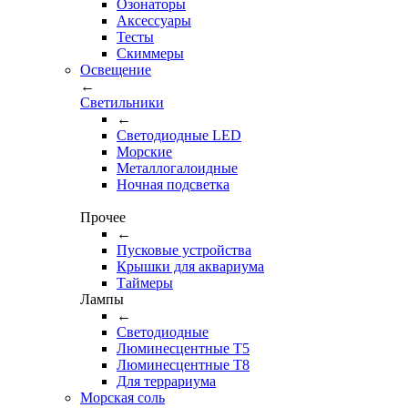
Озонаторы
Аксессуары
Тесты
Cкиммеры
Освещение
←
Светильники
←
Cветодиодные LED
Морские
Металлогалоидные
Ночная подсветка
Прочее
←
Пусковые устройства
Крышки для аквариума
Таймеры
Лампы
←
Светодиодные
Люминесцентные Т5
Люминесцентные Т8
Для террариума
Морская соль