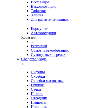
Всех видов
Выходного дня
Таблетки
Хлопья
Для растительноядных
Кормушки
Автокормушки
Корм для
←
Рептилий
Сомов и ракообразных
Сухопутных черепах
Средства ухода
←
Сифоны
Скребки
Скребки магнитные
Ершики
Сачки
Пакеты
Отсадник
Пинцеты
Ножницы