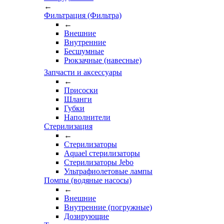
←
Фильтрация (Фильтра)
←
Внешние
Внутренние
Бесшумные
Рюкзачные (навесные)
Запчасти и аксессуары
←
Присоски
Шланги
Губки
Наполнители
Стерилизация
←
Стерилизаторы
Aquael стерилизаторы
Стерилизаторы Jebo
Ультрафиолетовые лампы
Помпы (водяные насосы)
←
Внешние
Внутренние (погружные)
Дозирующие