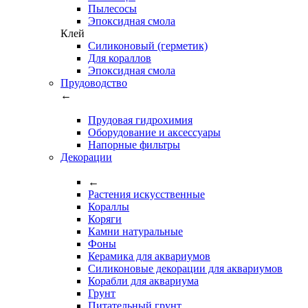
Пылесосы
Эпоксидная смола
Клей
Силиконовый (герметик)
Для кораллов
Эпоксидная смола
Прудоводство
←
Прудовая гидрохимия
Оборудование и аксессуары
Напорные фильтры
Декорации
←
Растения искусственные
Кораллы
Коряги
Камни натуральные
Фоны
Керамика для аквариумов
Силиконовые декорации для аквариумов
Корабли для аквариума
Грунт
Питательный грунт