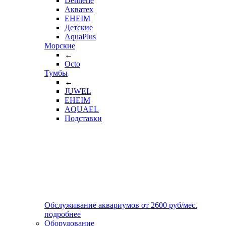
Dennerle
Акватех
EHEIM
Детские
AquaPlus
Морские
←
Octo
Тумбы
←
JUWEL
EHEIM
AQUAEL
Подставки
Обслуживание аквариумов
от
2600
руб/мес.
подробнее
Оборудование