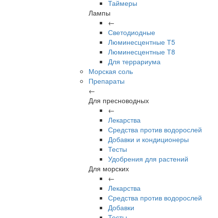
Таймеры
Лампы
←
Светодиодные
Люминесцентные Т5
Люминесцентные Т8
Для террариума
Морская соль
Препараты
←
Для пресноводных
←
Лекарства
Средства против водорослей
Добавки и кондиционеры
Тесты
Удобрения для растений
Для морских
←
Лекарства
Средства против водорослей
Добавки
Тесты