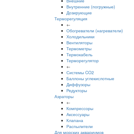
Внешние
Внутренние (погружные)
Дозирующие
Терморегуляция
←
Обогреватели (нагреватели)
Холодильники
Вентиляторы
Термометры
Термокабель
Терморегулятор
←
Системы CO2
Баллоны углекислотные
Диффузоры
Редукторы
Аэраторы
←
Компрессоры
Аксессуары
Клапана
Распылители
Для морских аквариумов