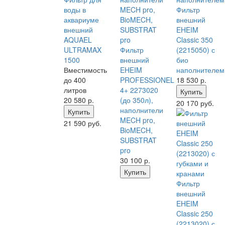
воды в
Фильтр
аквариуме
внешний
внешний
EHEIM
AQUAEL
Classic 350
ULTRAMAX
Фильтр
(2215050) с
1500
внешний
био
Вместимость
EHEIM
наполнителем
до 400
PROFESSIONEL
18 530
р.
литров
4+ 2273020
Купить
20 580
р.
(до 350л),
20 170 руб.
наполнители
Купить
MECH pro,
21 590 руб.
BioMECH,
SUBSTRAT
pro
30 100
р.
Купить
Фильтр
внешний
EHEIM
Classic 250
(2213020) с