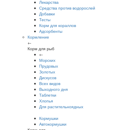
Лекарства
Средства против водорослей
Добавки
Тесты
Корм для кораллов
Адсорбенты
Кормление
←
Корм для рыб
←
Морских
Прудовых
Золотых
Дискусов
Всех видов
Выходного дня
Таблетки
Хлопья
Для растительноядных
Кормушки
Автокормушки
Корм для