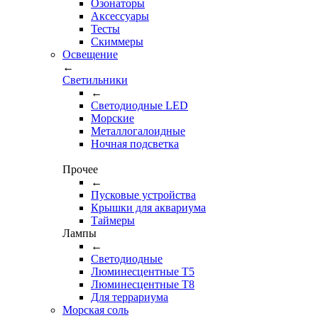
Озонаторы
Аксессуары
Тесты
Cкиммеры
Освещение
←
Светильники
←
Cветодиодные LED
Морские
Металлогалоидные
Ночная подсветка
Прочее
←
Пусковые устройства
Крышки для аквариума
Таймеры
Лампы
←
Светодиодные
Люминесцентные Т5
Люминесцентные Т8
Для террариума
Морская соль