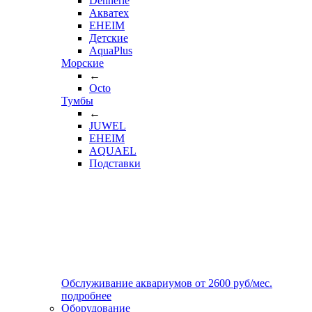
Dennerle
Акватех
EHEIM
Детские
AquaPlus
Морские
←
Octo
Тумбы
←
JUWEL
EHEIM
AQUAEL
Подставки
Обслуживание аквариумов
от
2600
руб/мес.
подробнее
Оборудование