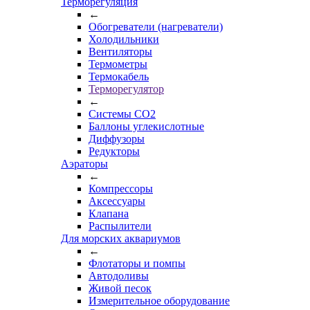
Терморегуляция
←
Обогреватели (нагреватели)
Холодильники
Вентиляторы
Термометры
Термокабель
Терморегулятор
←
Системы CO2
Баллоны углекислотные
Диффузоры
Редукторы
Аэраторы
←
Компрессоры
Аксессуары
Клапана
Распылители
Для морских аквариумов
←
Флотаторы и помпы
Автодоливы
Живой песок
Измерительное оборудование