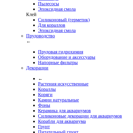
Пылесосы
Эпоксидная смола
Клей
Силиконовый (герметик)
Для кораллов
Эпоксидная смола
Прудоводство
←
Прудовая гидрохимия
Оборудование и аксессуары
Напорные фильтры
Декорации
←
Растения искусственные
Кораллы
Коряги
Камни натуральные
Фоны
Керамика для аквариумов
Силиконовые декорации для аквариумов
Корабли для аквариума
Грунт
Питательный грунт