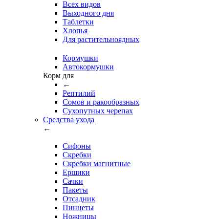
Всех видов
Выходного дня
Таблетки
Хлопья
Для растительноядных
Кормушки
Автокормушки
Корм для
←
Рептилий
Сомов и ракообразных
Сухопутных черепах
Средства ухода
←
Сифоны
Скребки
Скребки магнитные
Ершики
Сачки
Пакеты
Отсадник
Пинцеты
Ножницы