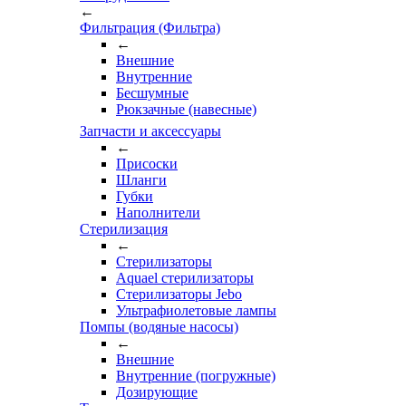
←
Фильтрация (Фильтра)
←
Внешние
Внутренние
Бесшумные
Рюкзачные (навесные)
Запчасти и аксессуары
←
Присоски
Шланги
Губки
Наполнители
Стерилизация
←
Стерилизаторы
Aquael стерилизаторы
Стерилизаторы Jebo
Ультрафиолетовые лампы
Помпы (водяные насосы)
←
Внешние
Внутренние (погружные)
Дозирующие