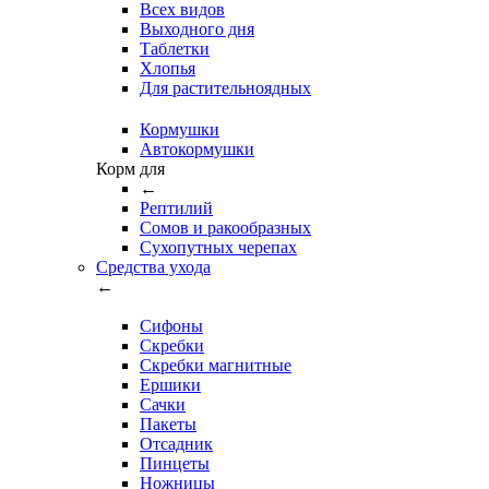
Всех видов
Выходного дня
Таблетки
Хлопья
Для растительноядных
Кормушки
Автокормушки
Корм для
←
Рептилий
Сомов и ракообразных
Сухопутных черепах
Средства ухода
←
Сифоны
Скребки
Скребки магнитные
Ершики
Сачки
Пакеты
Отсадник
Пинцеты
Ножницы