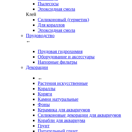
Пылесосы
Эпоксидная смола
Клей
Силиконовый (герметик)
Для кораллов
Эпоксидная смола
Прудоводство
←
Прудовая гидрохимия
Оборудование и аксессуары
Напорные фильтры
Декорации
←
Растения искусственные
Кораллы
Коряги
Камни натуральные
Фоны
Керамика для аквариумов
Силиконовые декорации для аквариумов
Корабли для аквариума
Грунт
Питательный грунт