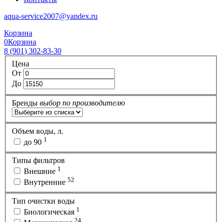
aqua-service2007@yandex.ru
Корзина
0
Корзина
8 (901) 302-83-30
Цена
От
До
Бренды
выбор по производителю
Объем воды, л.
1
до 90
Типы фильтров
1
Внешние
52
Внутренние
Тип очистки воды
1
Биологическая
24