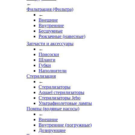
←
Фильтрация (Фильтра)
←
Внешние
Внутренние
Бесшумные
Рюкзачные (навесные)
Запчасти и аксессуары
←
Присоски
Шланги
Губки
Наполнители
Стерилизация
←
Стерилизаторы
Aquael стерилизаторы
Стерилизаторы Jebo
Ультрафиолетовые лампы
Помпы (водяные насосы)
←
Внешние
Внутренние (погружные)
Дозирующие