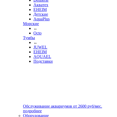
Dennerle
Акватех
EHEIM
Детские
AquaPlus
Морские
←
Octo
Тумбы
←
JUWEL
EHEIM
AQUAEL
Подставки
Обслуживание аквариумов
от
2600
руб/мес.
подробнее
Оборудование