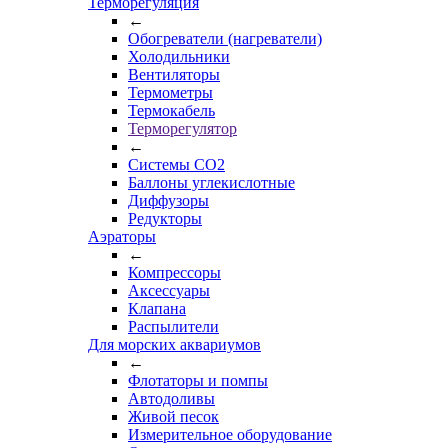
Терморегуляция
←
Обогреватели (нагреватели)
Холодильники
Вентиляторы
Термометры
Термокабель
Терморегулятор
←
Системы CO2
Баллоны углекислотные
Диффузоры
Редукторы
Аэраторы
←
Компрессоры
Аксессуары
Клапана
Распылители
Для морских аквариумов
←
Флотаторы и помпы
Автодоливы
Живой песок
Измерительное оборудование