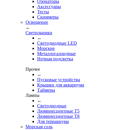
Озонаторы
Аксессуары
Тесты
Cкиммеры
Освещение
←
Светильники
←
Cветодиодные LED
Морские
Металлогалоидные
Ночная подсветка
Прочее
←
Пусковые устройства
Крышки для аквариума
Таймеры
Лампы
←
Светодиодные
Люминесцентные Т5
Люминесцентные Т8
Для террариума
Морская соль