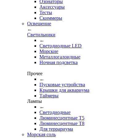
Озонаторы
Аксессуары
Тесты
Cкиммеры
Освещение
←
Светильники
←
Cветодиодные LED
Морские
Металлогалоидные
Ночная подсветка
Прочее
←
Пусковые устройства
Крышки для аквариума
Таймеры
Лампы
←
Светодиодные
Люминесцентные Т5
Люминесцентные Т8
Для террариума
Морская соль