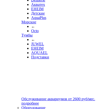
Dennerle
Акватех
EHEIM
Детские
AquaPlus
Морские
←
Octo
Тумбы
←
JUWEL
EHEIM
AQUAEL
Подставки
Обслуживание аквариумов
от
2600
руб/мес.
подробнее
Оборудование