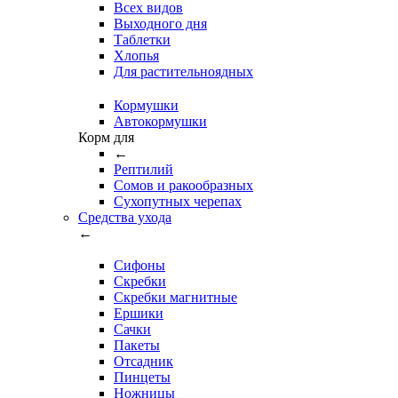
Всех видов
Выходного дня
Таблетки
Хлопья
Для растительноядных
Кормушки
Автокормушки
Корм для
←
Рептилий
Сомов и ракообразных
Сухопутных черепах
Средства ухода
←
Сифоны
Скребки
Скребки магнитные
Ершики
Сачки
Пакеты
Отсадник
Пинцеты
Ножницы