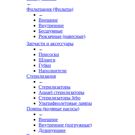
←
Фильтрация (Фильтра)
←
Внешние
Внутренние
Бесшумные
Рюкзачные (навесные)
Запчасти и аксессуары
←
Присоски
Шланги
Губки
Наполнители
Стерилизация
←
Стерилизаторы
Aquael стерилизаторы
Стерилизаторы Jebo
Ультрафиолетовые лампы
Помпы (водяные насосы)
←
Внешние
Внутренние (погружные)
Дозирующие