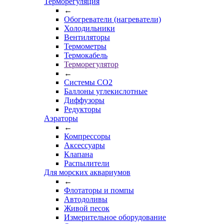
Терморегуляция
←
Обогреватели (нагреватели)
Холодильники
Вентиляторы
Термометры
Термокабель
Терморегулятор
←
Системы CO2
Баллоны углекислотные
Диффузоры
Редукторы
Аэраторы
←
Компрессоры
Аксессуары
Клапана
Распылители
Для морских аквариумов
←
Флотаторы и помпы
Автодоливы
Живой песок
Измерительное оборудование