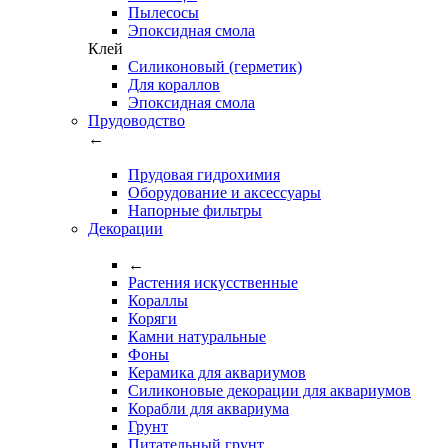
Пылесосы
Эпоксидная смола
Клей
Силиконовый (герметик)
Для кораллов
Эпоксидная смола
Прудоводство
←
Прудовая гидрохимия
Оборудование и аксессуары
Напорные фильтры
Декорации
←
Растения искусственные
Кораллы
Коряги
Камни натуральные
Фоны
Керамика для аквариумов
Силиконовые декорации для аквариумов
Корабли для аквариума
Грунт
Питательный грунт