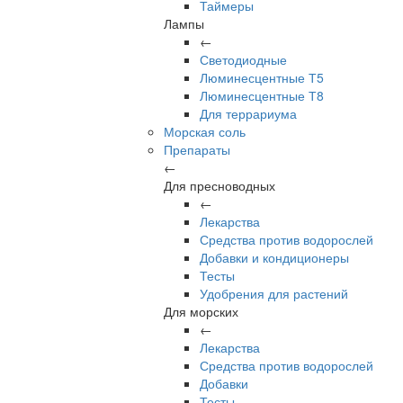
Таймеры
Лампы
←
Светодиодные
Люминесцентные Т5
Люминесцентные Т8
Для террариума
Морская соль
Препараты
←
Для пресноводных
←
Лекарства
Средства против водорослей
Добавки и кондиционеры
Тесты
Удобрения для растений
Для морских
←
Лекарства
Средства против водорослей
Добавки
Тесты