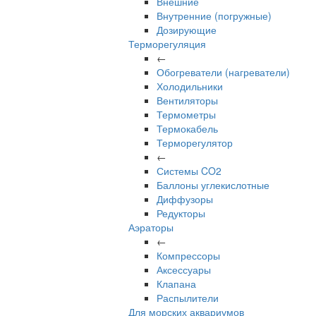
Внешние
Внутренние (погружные)
Дозирующие
Терморегуляция
←
Обогреватели (нагреватели)
Холодильники
Вентиляторы
Термометры
Термокабель
Терморегулятор
←
Системы CO2
Баллоны углекислотные
Диффузоры
Редукторы
Аэраторы
←
Компрессоры
Аксессуары
Клапана
Распылители
Для морских аквариумов