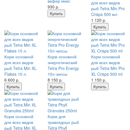
вафер микс
для всех видов
930
р.
рыб Tetra Min Pro
Купить
Crisps 500 мл
1 120
р.
Купить
Корм основной
Корм основной
Корм основной
для всех видов
энергетический
для всех видов
рыб Tetra Min XL
Tetra Pro Energy
рыб Tetra Min Pro
Flakes 10 л.
10л чипсы
XL Crisps 500 ml
6 600
р.
8 150
р.
1 150
р.
Купить
Купить
Купить
Корм основной
Корм для
для всех видов
травоядных рыб
рыб Tetra Min XL
Tetra Phyll