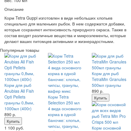
Вес: 100 мл
Описание
Корм Tetra Guppi изготовлен в виде небольших хлопьев
специально для маленьких рыбок. В нем содержатся добавки,
которые сохраняют интенсивность природного окраса. Также в
состав входят различные вещества и микроэлементы, которые
делают ваших питомцев активными и жизнерадостными.
Популярные товары
Корм для рыб
TetraMin Granules
Корм для рыб
500мл гранулы
Anubias All Fish
890
р.
Opti Pellets
Корм Tetra
Купить
гранулы 0,8мм,
Selection 250 мл
1000мл (400г)
4 вида основного
890
р.
корма в одной
баночке: хлопья,
Купить
чипсы, гранулы,
1 100 руб.
Корм основной