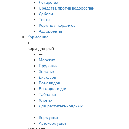
Лекарства
Средства против водорослей
Добавки
Тесты
Корм для кораллов
Адсорбенты
Кормление
←
Корм для рыб
←
Морских
Прудовых
Золотых
Дискусов
Всех видов
Выходного дня
Таблетки
Хлопья
Для растительноядных
Кормушки
Автокормушки
Корм для