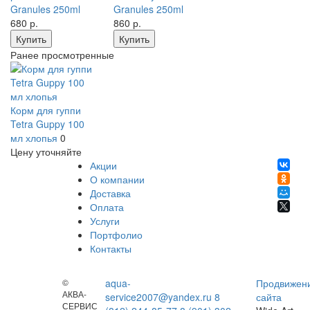
Granules 250ml
Granules 250ml
680
р.
860
р.
Купить
Купить
Ранее просмотренные
Корм для гуппи
Tetra Guppy 100
мл хлопья
0
Цену уточняйте
Акции
О компании
Доставка
Оплата
Услуги
Портфолио
Контакты
©
aqua-
Продвижен
АКВА-
service2007@yandex.ru
8
сайта
СЕРВИС