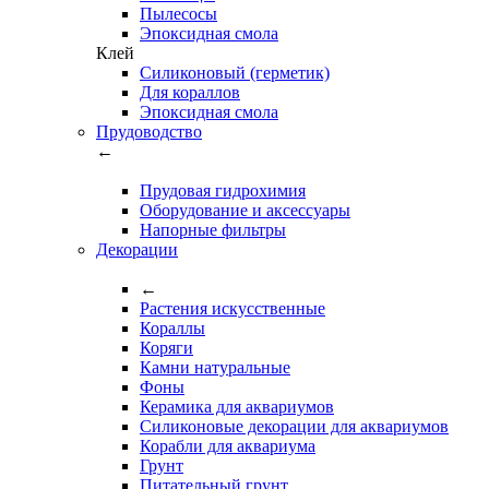
Пылесосы
Эпоксидная смола
Клей
Силиконовый (герметик)
Для кораллов
Эпоксидная смола
Прудоводство
←
Прудовая гидрохимия
Оборудование и аксессуары
Напорные фильтры
Декорации
←
Растения искусственные
Кораллы
Коряги
Камни натуральные
Фоны
Керамика для аквариумов
Силиконовые декорации для аквариумов
Корабли для аквариума
Грунт
Питательный грунт