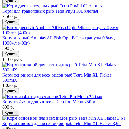
Купить
Корм для травоядных рыб Tetra Phyll 10L хлопья
7 500
р.
Купить
Корм для рыб Anubias All Fish Opti Pellets гранулы 0,8мм,
1000мл (400г)
890
р.
Купить
1 100 руб.
Корм основной для всех видов рыб Tetra Min XL Flakes
500mlХ
1 020
р.
Купить
Корм из 4-х видов чипсов Tetra Pro Menu 250 мл
890
р.
Купить
Корм основной для всех видов рыб Tetra Min XL Flakes 3,6 l
2 980
р.