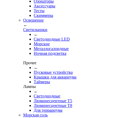
Озонаторы
Аксессуары
Тесты
Cкиммеры
Освещение
←
Светильники
←
Cветодиодные LED
Морские
Металлогалоидные
Ночная подсветка
Прочее
←
Пусковые устройства
Крышки для аквариума
Таймеры
Лампы
←
Светодиодные
Люминесцентные Т5
Люминесцентные Т8
Для террариума
Морская соль