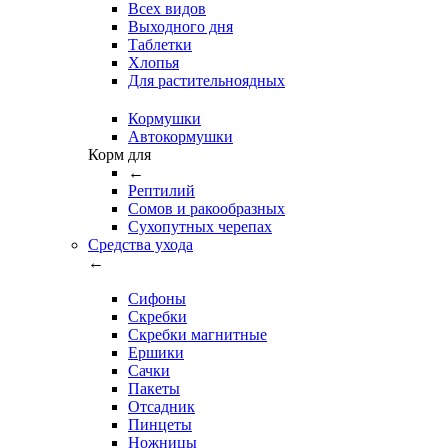
Всех видов
Выходного дня
Таблетки
Хлопья
Для растительноядных
Кормушки
Автокормушки
Корм для
←
Рептилий
Сомов и ракообразных
Сухопутных черепах
Средства ухода
←
Сифоны
Скребки
Скребки магнитные
Ершики
Сачки
Пакеты
Отсадник
Пинцеты
Ножницы