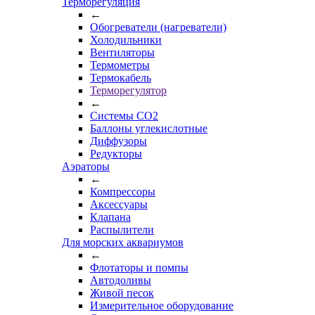
Терморегуляция
←
Обогреватели (нагреватели)
Холодильники
Вентиляторы
Термометры
Термокабель
Терморегулятор
←
Системы CO2
Баллоны углекислотные
Диффузоры
Редукторы
Аэраторы
←
Компрессоры
Аксессуары
Клапана
Распылители
Для морских аквариумов
←
Флотаторы и помпы
Автодоливы
Живой песок
Измерительное оборудование