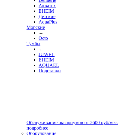
Dennerle
Акватех
EHEIM
Детские
AquaPlus
Морские
←
Octo
Тумбы
←
JUWEL
EHEIM
AQUAEL
Подставки
Обслуживание аквариумов
от
2600
руб/мес.
подробнее
Оборудование