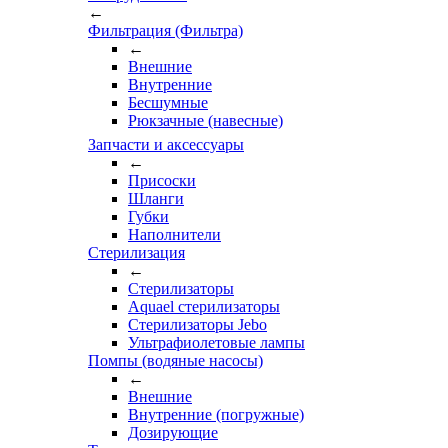
←
Фильтрация (Фильтра)
←
Внешние
Внутренние
Бесшумные
Рюкзачные (навесные)
Запчасти и аксессуары
←
Присоски
Шланги
Губки
Наполнители
Стерилизация
←
Стерилизаторы
Aquael стерилизаторы
Стерилизаторы Jebo
Ультрафиолетовые лампы
Помпы (водяные насосы)
←
Внешние
Внутренние (погружные)
Дозирующие