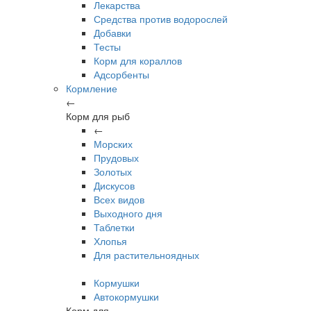
Лекарства
Средства против водорослей
Добавки
Тесты
Корм для кораллов
Адсорбенты
Кормление
←
Корм для рыб
←
Морских
Прудовых
Золотых
Дискусов
Всех видов
Выходного дня
Таблетки
Хлопья
Для растительноядных
Кормушки
Автокормушки
Корм для