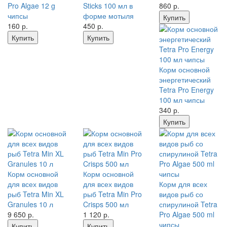
Pro Algae 12 g
Sticks 100 мл в
860
р.
чипсы
форме мотыля
Купить
160
р.
450
р.
Купить
Купить
Корм основной
энергетический
Tetra Pro Energy
100 мл чипсы
340
р.
Купить
Корм основной
Корм основной
для всех видов
для всех видов
Корм для всех
рыб Tetra Min XL
рыб Tetra Min Pro
видов рыб со
Granules 10 л
Crisps 500 мл
спирулиной Tetra
9 650
р.
1 120
р.
Pro Algae 500 ml
чипсы
Купить
Купить