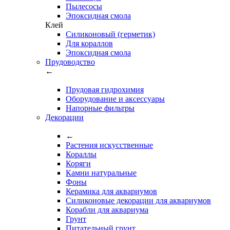
Пылесосы
Эпоксидная смола
Клей
Силиконовый (герметик)
Для кораллов
Эпоксидная смола
Прудоводство
←
Прудовая гидрохимия
Оборудование и аксессуары
Напорные фильтры
Декорации
←
Растения искусственные
Кораллы
Коряги
Камни натуральные
Фоны
Керамика для аквариумов
Силиконовые декорации для аквариумов
Корабли для аквариума
Грунт
Питательный грунт