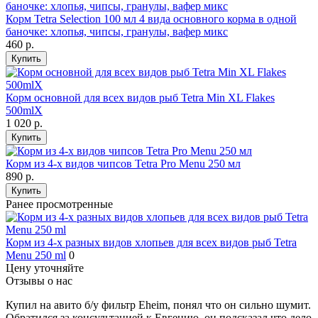
Корм Tetra Selection 100 мл 4 вида основного корма в одной
баночке: хлопья, чипсы, гранулы, вафер микс
460
р.
Купить
Корм основной для всех видов рыб Tetra Min XL Flakes
500mlХ
1 020
р.
Купить
Корм из 4-х видов чипсов Tetra Pro Menu 250 мл
890
р.
Купить
Ранее просмотренные
Корм из 4-х разных видов хлопьев для всех видов рыб Tetra
Menu 250 ml
0
Цену уточняйте
Отзывы о нас
Купил на авито б/у фильтр Eheim, понял что он сильно шумит.
Обратился за консультацией к Евгению, он подсказал что дело