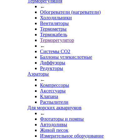
Терморегуляция
←
Обогреватели (нагреватели)
Холодильники
Вентиляторы
Термометры
Термокабель
Терморегулятор
←
Системы CO2
Баллоны углекислотные
Диффузоры
Редукторы
Аэраторы
←
Компрессоры
Аксессуары
Клапана
Распылители
Для морских аквариумов
←
Флотаторы и помпы
Автодоливы
Живой песок
Измерительное оборудование