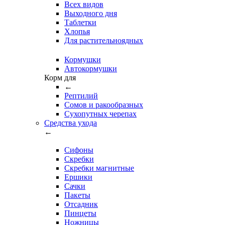
Всех видов
Выходного дня
Таблетки
Хлопья
Для растительноядных
Кормушки
Автокормушки
Корм для
←
Рептилий
Сомов и ракообразных
Сухопутных черепах
Средства ухода
←
Сифоны
Скребки
Скребки магнитные
Ершики
Сачки
Пакеты
Отсадник
Пинцеты
Ножницы