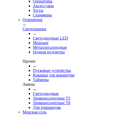
Озонаторы
Аксессуары
Тесты
Cкиммеры
Освещение
←
Светильники
←
Cветодиодные LED
Морские
Металлогалоидные
Ночная подсветка
Прочее
←
Пусковые устройства
Крышки для аквариума
Таймеры
Лампы
←
Светодиодные
Люминесцентные Т5
Люминесцентные Т8
Для террариума
Морская соль