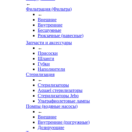
←
Фильтрация (Фильтра)
←
Внешние
Внутренние
Бесшумные
Рюкзачные (навесные)
Запчасти и аксессуары
←
Присоски
Шланги
Губки
Наполнители
Стерилизация
←
Стерилизаторы
Aquael стерилизаторы
Стерилизаторы Jebo
Ультрафиолетовые лампы
Помпы (водяные насосы)
←
Внешние
Внутренние (погружные)
Дозирующие