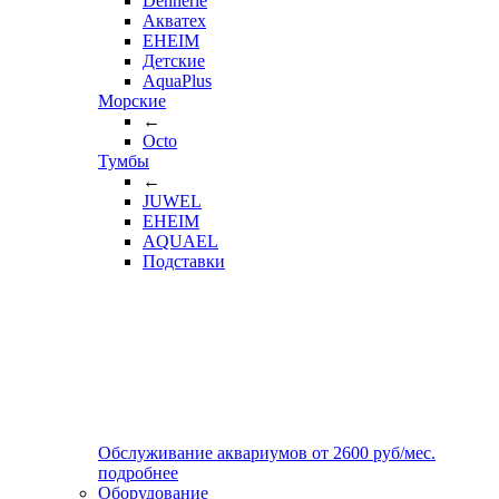
Dennerle
Акватех
EHEIM
Детские
AquaPlus
Морские
←
Octo
Тумбы
←
JUWEL
EHEIM
AQUAEL
Подставки
Обслуживание аквариумов
от
2600
руб/мес.
подробнее
Оборудование