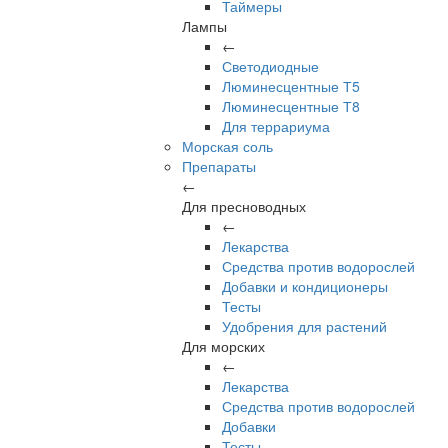
Таймеры
Лампы
←
Светодиодные
Люминесцентные Т5
Люминесцентные Т8
Для террариума
Морская соль
Препараты
←
Для пресноводных
←
Лекарства
Средства против водорослей
Добавки и кондиционеры
Тесты
Удобрения для растений
Для морских
←
Лекарства
Средства против водорослей
Добавки
Тесты