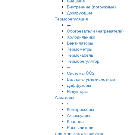
Внешние
Внутренние (погружные)
Дозирующие
Терморегуляция
←
Обогреватели (нагреватели)
Холодильники
Вентиляторы
Термометры
Термокабель
Терморегулятор
←
Системы CO2
Баллоны углекислотные
Диффузоры
Редукторы
Аэраторы
←
Компрессоры
Аксессуары
Клапана
Распылители
Для морских аквариумов