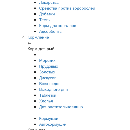
Лекарства
Средства против водорослей
Добавки
Тесты
Корм для кораллов
Адсорбенты
Кормление
←
Корм для рыб
←
Морских
Прудовых
Золотых
Дискусов
Всех видов
Выходного дня
Таблетки
Хлопья
Для растительноядных
Кормушки
Автокормушки
Корм для