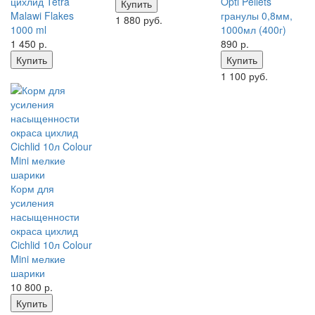
цихлид Tetra
Opti Pellets
Купить
Malawi Flakes
гранулы 0,8мм,
1 880 руб.
1000 ml
1000мл (400г)
1 450
р.
890
р.
Купить
Купить
1 100 руб.
Корм для
усиления
насыщенности
окраса цихлид
Cichlid 10л Colour
Mini мелкие
шарики
10 800
р.
Купить