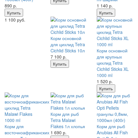
Купить
890
р.
1 140
р.
Купить
Купить
1 100 руб.
Корм основной
для цихлид Tetra
Cichlid Sticks 10л
Корм основной
7 100
р.
для крупных
цихлид Tetra
Купить
Cichlid Sticks XL
1000 ml
1 520
р.
Купить
Корм для рыб
Tetra Malawi
Корм для
Flakes 1л хлопья
Корм для рыб
восточноафриканских
1 690
р.
Anubias All Fish