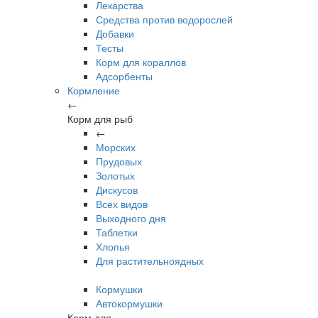
Лекарства
Средства против водорослей
Добавки
Тесты
Корм для кораллов
Адсорбенты
Кормление
←
Корм для рыб
←
Морских
Прудовых
Золотых
Дискусов
Всех видов
Выходного дня
Таблетки
Хлопья
Для растительноядных
Кормушки
Автокормушки
Корм для