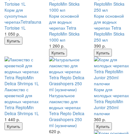
Корм для
сухопутных
Корм основной
Корм основной
черепахTetrafauna
для водных
для водных
Tortoise 1L
черепах Tetra
черепах Tetra
1 050
р.
ReptoMin Sticks
ReptoMin Sticks
1000 мл
250 мл
Купить
1 260
р.
390
р.
Купить
Купить
Лакомство с
Корм для
креветкой для
Натуральное
молодых черепах
водяных черепах
лакомство для
Tetra ReptoMin
Tetra ReptoMin
водных черепах
Junior 250ml
Delica Shrimps 1L
Tetra Repto Delica
палочки
1 440
р.
Grasshopers 250
360
р.
ml (кузнечики)
Купить
Купить
620
р.