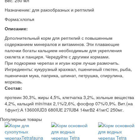
Вес: 250 мл
Назначение: для ракообразных и рептилий
Форма:хлопья
Описание:
Дополнительный корм для рептилий с повышенным
содержанием минералов и витаминов. Эти плавающие
палочки богаты кальцием необходимым для укрепления
скелета и панциря. Чередуйте с другими кормами.
При подкормке черепах и игуан корм лучше размочить.
Ингредиенты: кукурузный крахмал, пшеничный глютен, рыба,
пшеничная мука, паприка, шпинат, петрушка, спирулина,
морковь.
Состав:
протеин 30,3%, жиры 4,5%, клетчатка 3,2%, зольные вещества
4,2%, кальций min/max 2,1%/2,6%, фосфор 07%/0,9%. Вит.(на
1фунт):А 13600IUD3 680IUЕ 27IUВ4 14мгВ2 41мгС 250мг.
Популярные товары