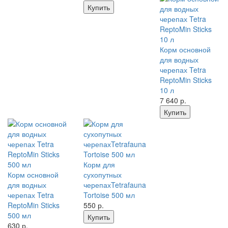
Купить
Корм основной
для водных
черепах Tetra
ReptoMin Sticks
10 л
7 640
р.
Купить
Корм для
Корм основной
сухопутных
для водных
черепахTetrafauna
черепах Tetra
Tortoise 500 мл
ReptoMin Sticks
550
р.
500 мл
Купить
630
р.