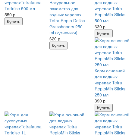
черепахTetrafauna
Натуральное
для водных
Tortoise 500 мл
лакомство для
черепах Tetra
550
р.
водных черепах
ReptoMin Sticks
Tetra Repto Delica
500 мл
Купить
Grasshopers 250
630
р.
ml (кузнечики)
Купить
620
р.
Купить
Корм основной
для водных
черепах Tetra
ReptoMin Sticks
250 мл
390
р.
Купить