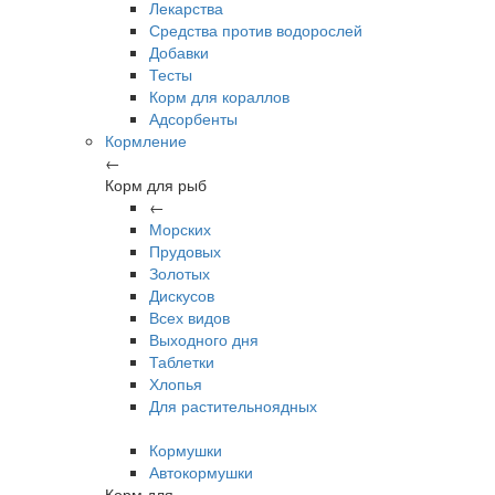
Лекарства
Средства против водорослей
Добавки
Тесты
Корм для кораллов
Адсорбенты
Кормление
←
Корм для рыб
←
Морских
Прудовых
Золотых
Дискусов
Всех видов
Выходного дня
Таблетки
Хлопья
Для растительноядных
Кормушки
Автокормушки
Корм для