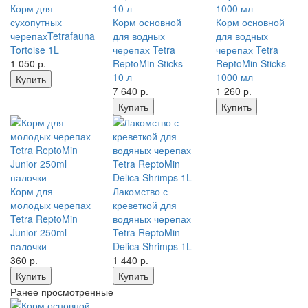
Корм для
сухопутных
Корм основной
Корм основной
черепахTetrafauna
для водных
для водных
Tortoise 1L
черепах Tetra
черепах Tetra
1 050
р.
ReptoMin Sticks
ReptoMin Sticks
10 л
1000 мл
Купить
7 640
р.
1 260
р.
Купить
Купить
Корм для
Лакомство с
молодых черепах
креветкой для
Tetra ReptoMin
водяных черепах
Junior 250ml
Tetra ReptoMin
палочки
Delica Shrimps 1L
360
р.
1 440
р.
Купить
Купить
Ранее просмотренные