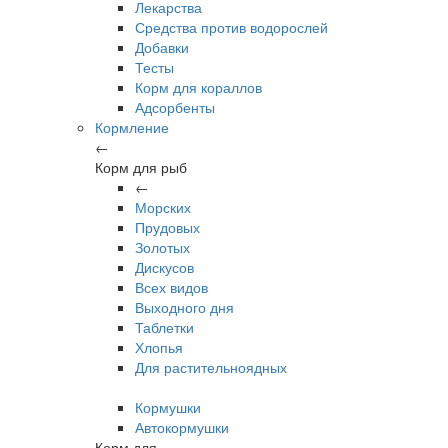
Лекарства
Средства против водорослей
Добавки
Тесты
Корм для кораллов
Адсорбенты
Кормление
←
Корм для рыб
←
Морских
Прудовых
Золотых
Дискусов
Всех видов
Выходного дня
Таблетки
Хлопья
Для растительноядных
Кормушки
Автокормушки
Корм для