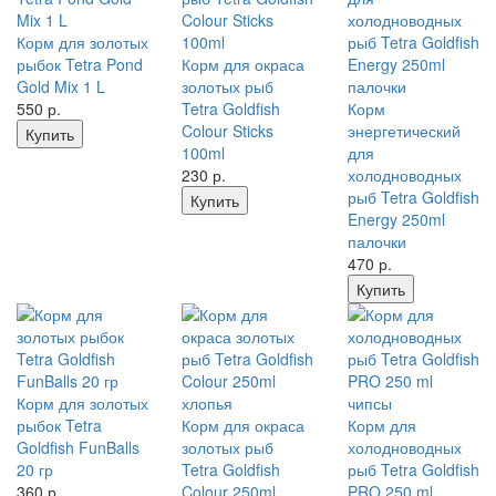
Корм для золотых
рыбок Tetra Pond
Корм для окраса
Gold Mix 1 L
золотых рыб
550
р.
Tetra Goldfish
Корм
Colour Sticks
энергетический
Купить
100ml
для
230
р.
холодноводных
рыб Tetra Goldfish
Купить
Energy 250ml
палочки
470
р.
Купить
Корм для золотых
рыбок Tetra
Корм для окраса
Корм для
Goldfish FunBalls
золотых рыб
холодноводных
20 гр
Tetra Goldfish
рыб Tetra Goldfish
360
р.
Colour 250ml
PRO 250 ml