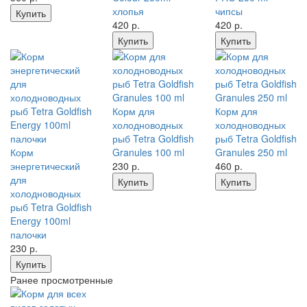
хлопья
чипсы
Купить
420
р.
420
р.
Купить
Купить
Корм для
Корм для
холодноводных
холодноводных
рыб Tetra Goldfish
рыб Tetra Goldfish
Корм
Granules 100 ml
Granules 250 ml
энергетический
230
р.
460
р.
для
Купить
Купить
холодноводных
рыб Tetra Goldfish
Energy 100ml
палочки
230
р.
Купить
Ранее просмотренные