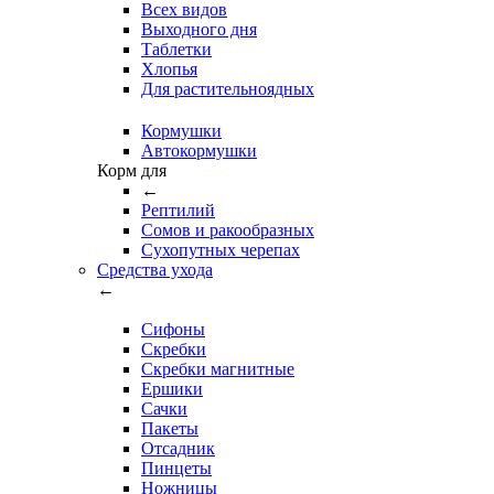
Всех видов
Выходного дня
Таблетки
Хлопья
Для растительноядных
Кормушки
Автокормушки
Корм для
←
Рептилий
Сомов и ракообразных
Сухопутных черепах
Средства ухода
←
Сифоны
Скребки
Скребки магнитные
Ершики
Сачки
Пакеты
Отсадник
Пинцеты
Ножницы