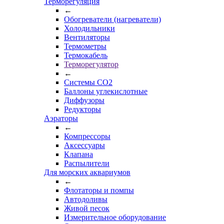
Терморегуляция
←
Обогреватели (нагреватели)
Холодильники
Вентиляторы
Термометры
Термокабель
Терморегулятор
←
Системы CO2
Баллоны углекислотные
Диффузоры
Редукторы
Аэраторы
←
Компрессоры
Аксессуары
Клапана
Распылители
Для морских аквариумов
←
Флотаторы и помпы
Автодоливы
Живой песок
Измерительное оборудование