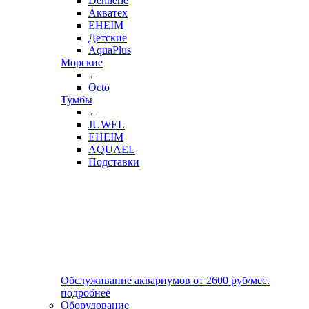
Dennerle
Акватех
EHEIM
Детские
AquaPlus
Морские
←
Octo
Тумбы
←
JUWEL
EHEIM
AQUAEL
Подставки
Обслуживание аквариумов
от
2600
руб/мес.
подробнее
Оборудование