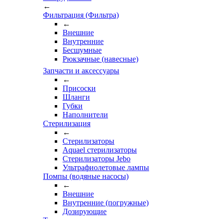
←
Фильтрация (Фильтра)
←
Внешние
Внутренние
Бесшумные
Рюкзачные (навесные)
Запчасти и аксессуары
←
Присоски
Шланги
Губки
Наполнители
Стерилизация
←
Стерилизаторы
Aquael стерилизаторы
Стерилизаторы Jebo
Ультрафиолетовые лампы
Помпы (водяные насосы)
←
Внешние
Внутренние (погружные)
Дозирующие