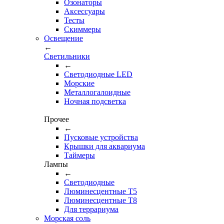
Озонаторы
Аксессуары
Тесты
Cкиммеры
Освещение
←
Светильники
←
Cветодиодные LED
Морские
Металлогалоидные
Ночная подсветка
Прочее
←
Пусковые устройства
Крышки для аквариума
Таймеры
Лампы
←
Светодиодные
Люминесцентные Т5
Люминесцентные Т8
Для террариума
Морская соль