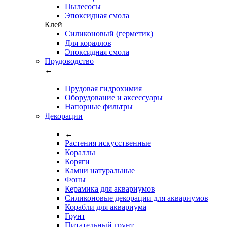
Пылесосы
Эпоксидная смола
Клей
Силиконовый (герметик)
Для кораллов
Эпоксидная смола
Прудоводство
←
Прудовая гидрохимия
Оборудование и аксессуары
Напорные фильтры
Декорации
←
Растения искусственные
Кораллы
Коряги
Камни натуральные
Фоны
Керамика для аквариумов
Силиконовые декорации для аквариумов
Корабли для аквариума
Грунт
Питательный грунт