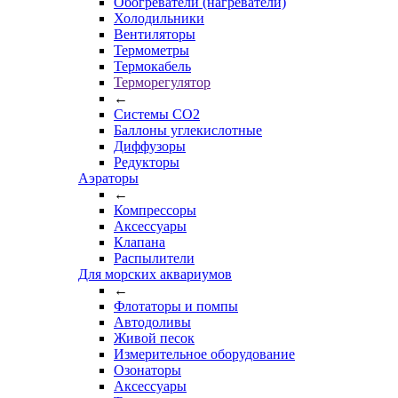
Обогреватели (нагреватели)
Холодильники
Вентиляторы
Термометры
Термокабель
Терморегулятор
←
Системы CO2
Баллоны углекислотные
Диффузоры
Редукторы
Аэраторы
←
Компрессоры
Аксессуары
Клапана
Распылители
Для морских аквариумов
←
Флотаторы и помпы
Автодоливы
Живой песок
Измерительное оборудование
Озонаторы
Аксессуары