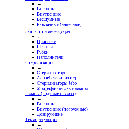
←
Внешние
Внутренние
Бесшумные
Рюкзачные (навесные)
Запчасти и аксессуары
←
Присоски
Шланги
Губки
Наполнители
Стерилизация
←
Стерилизаторы
Aquael стерилизаторы
Стерилизаторы Jebo
Ультрафиолетовые лампы
Помпы (водяные насосы)
←
Внешние
Внутренние (погружные)
Дозирующие
Терморегуляция
←