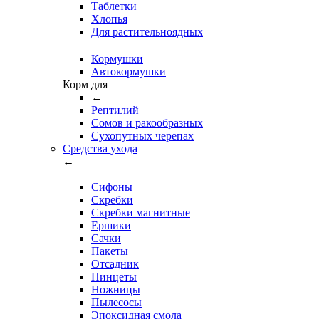
Таблетки
Хлопья
Для растительноядных
Кормушки
Автокормушки
Корм для
←
Рептилий
Сомов и ракообразных
Сухопутных черепах
Средства ухода
←
Сифоны
Скребки
Скребки магнитные
Ершики
Сачки
Пакеты
Отсадник
Пинцеты
Ножницы
Пылесосы
Эпоксидная смола