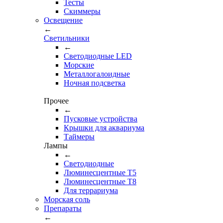
Тесты
Cкиммеры
Освещение
←
Светильники
←
Cветодиодные LED
Морские
Металлогалоидные
Ночная подсветка
Прочее
←
Пусковые устройства
Крышки для аквариума
Таймеры
Лампы
←
Светодиодные
Люминесцентные Т5
Люминесцентные Т8
Для террариума
Морская соль
Препараты
←