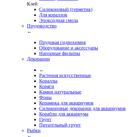
Клей
Силиконовый (герметик)
Для кораллов
Эпоксидная смола
Прудоводство
←
Прудовая гидрохимия
Оборудование и аксессуары
Напорные фильтры
Декорации
←
Растения искусственные
Кораллы
Коряги
Камни натуральные
Фоны
Керамика для аквариумов
Силиконовые декорации для аквариумов
Корабли для аквариума
Грунт
Питательный грунт
Рыбки
←