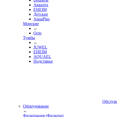
Dennerle
Акватех
EHEIM
Детские
AquaPlus
Морские
←
Octo
Тумбы
←
JUWEL
EHEIM
AQUAEL
Подставки
Обслуж
Оборудование
←
Фильтрация (Фильтра)