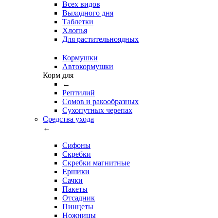
Всех видов
Выходного дня
Таблетки
Хлопья
Для растительноядных
Кормушки
Автокормушки
Корм для
←
Рептилий
Сомов и ракообразных
Сухопутных черепах
Средства ухода
←
Сифоны
Скребки
Скребки магнитные
Ершики
Сачки
Пакеты
Отсадник
Пинцеты
Ножницы