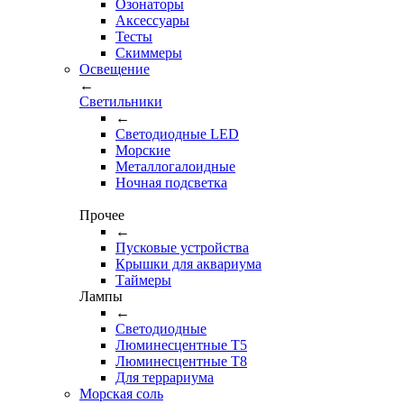
Озонаторы
Аксессуары
Тесты
Cкиммеры
Освещение
←
Светильники
←
Cветодиодные LED
Морские
Металлогалоидные
Ночная подсветка
Прочее
←
Пусковые устройства
Крышки для аквариума
Таймеры
Лампы
←
Светодиодные
Люминесцентные Т5
Люминесцентные Т8
Для террариума
Морская соль