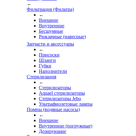
←
Фильтрация (Фильтра)
←
Внешние
Внутренние
Бесшумные
Рюкзачные (навесные)
Запчасти и аксессуары
←
Присоски
Шланги
Губки
Наполнители
Стерилизация
←
Стерилизаторы
Aquael стерилизаторы
Стерилизаторы Jebo
Ультрафиолетовые лампы
Помпы (водяные насосы)
←
Внешние
Внутренние (погружные)
Дозирующие