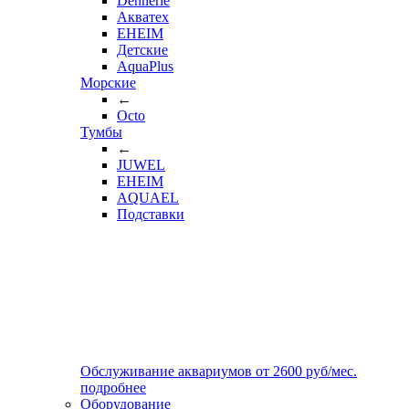
Dennerle
Акватех
EHEIM
Детские
AquaPlus
Морские
←
Octo
Тумбы
←
JUWEL
EHEIM
AQUAEL
Подставки
Обслуживание аквариумов
от
2600
руб/мес.
подробнее
Оборудование