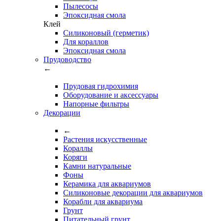
Пылесосы
Эпоксидная смола
Клей
Силиконовый (герметик)
Для кораллов
Эпоксидная смола
Прудоводство
←
Прудовая гидрохимия
Оборудование и аксессуары
Напорные фильтры
Декорации
←
Растения искусственные
Кораллы
Коряги
Камни натуральные
Фоны
Керамика для аквариумов
Силиконовые декорации для аквариумов
Корабли для аквариума
Грунт
Питательный грунт