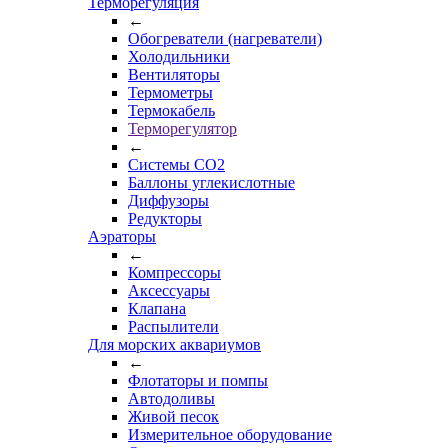
Терморегуляция
←
Обогреватели (нагреватели)
Холодильники
Вентиляторы
Термометры
Термокабель
Терморегулятор
←
Системы CO2
Баллоны углекислотные
Диффузоры
Редукторы
Аэраторы
←
Компрессоры
Аксессуары
Клапана
Распылители
Для морских аквариумов
←
Флотаторы и помпы
Автодоливы
Живой песок
Измерительное оборудование