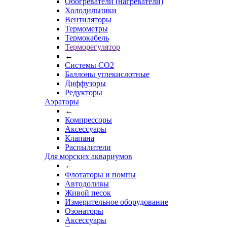
Обогреватели (нагреватели)
Холодильники
Вентиляторы
Термометры
Термокабель
Терморегулятор
←
Системы CO2
Баллоны углекислотные
Диффузоры
Редукторы
Аэраторы
←
Компрессоры
Аксессуары
Клапана
Распылители
Для морских аквариумов
←
Флотаторы и помпы
Автодоливы
Живой песок
Измерительное оборудование
Озонаторы
Аксессуары