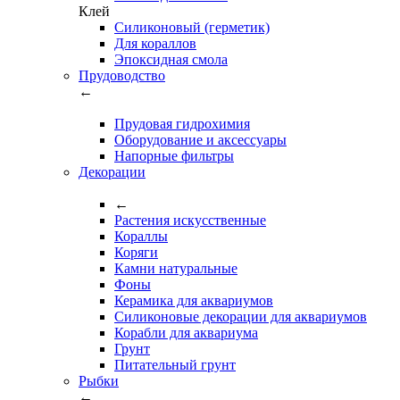
Клей
Силиконовый (герметик)
Для кораллов
Эпоксидная смола
Прудоводство
←
Прудовая гидрохимия
Оборудование и аксессуары
Напорные фильтры
Декорации
←
Растения искусственные
Кораллы
Коряги
Камни натуральные
Фоны
Керамика для аквариумов
Силиконовые декорации для аквариумов
Корабли для аквариума
Грунт
Питательный грунт
Рыбки
←