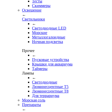
Тесты
Cкиммеры
Освещение
←
Светильники
←
Cветодиодные LED
Морские
Металлогалоидные
Ночная подсветка
Прочее
←
Пусковые устройства
Крышки для аквариума
Таймеры
Лампы
←
Светодиодные
Люминесцентные Т5
Люминесцентные Т8
Для террариума
Морская соль
Препараты
←