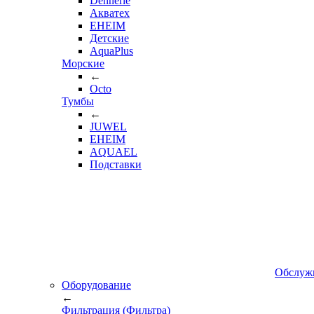
Dennerle
Акватех
EHEIM
Детские
AquaPlus
Морские
←
Octo
Тумбы
←
JUWEL
EHEIM
AQUAEL
Подставки
Обслуж
Оборудование
←
Фильтрация (Фильтра)