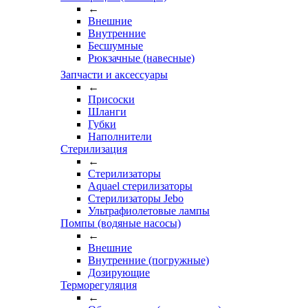
←
Внешние
Внутренние
Бесшумные
Рюкзачные (навесные)
Запчасти и аксессуары
←
Присоски
Шланги
Губки
Наполнители
Стерилизация
←
Стерилизаторы
Aquael стерилизаторы
Стерилизаторы Jebo
Ультрафиолетовые лампы
Помпы (водяные насосы)
←
Внешние
Внутренние (погружные)
Дозирующие
Терморегуляция
←