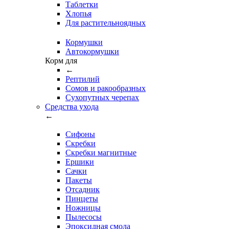
Таблетки
Хлопья
Для растительноядных
Кормушки
Автокормушки
Корм для
←
Рептилий
Сомов и ракообразных
Сухопутных черепах
Средства ухода
←
Сифоны
Скребки
Скребки магнитные
Ершики
Сачки
Пакеты
Отсадник
Пинцеты
Ножницы
Пылесосы
Эпоксидная смола