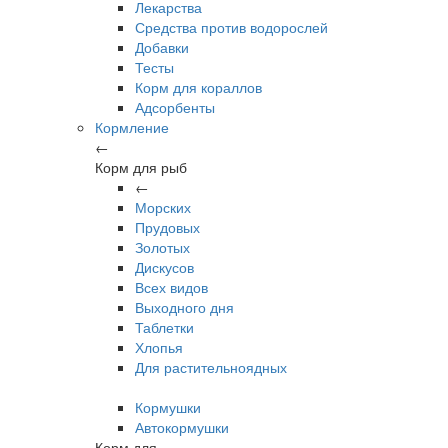
Лекарства
Средства против водорослей
Добавки
Тесты
Корм для кораллов
Адсорбенты
Кормление
←
Корм для рыб
←
Морских
Прудовых
Золотых
Дискусов
Всех видов
Выходного дня
Таблетки
Хлопья
Для растительноядных
Кормушки
Автокормушки
Корм для