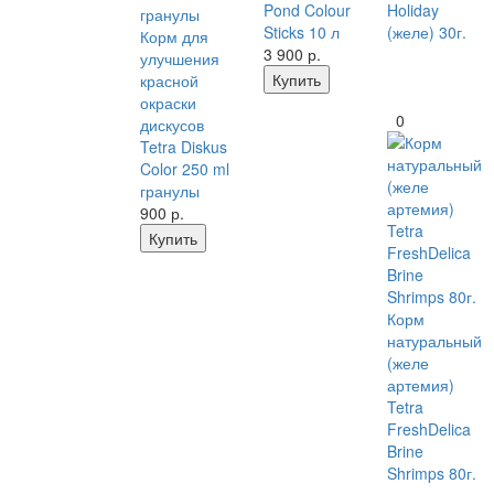
Pond Colour
Holiday
Sticks 10 л
(желе) 30г.
Корм для
3 900
р.
улучшения
Купить
красной
окраски
0
дискусов
Tetra Diskus
Color 250 ml
гранулы
900
р.
Купить
Корм
натуральный
(желе
артемия)
Tetra
FreshDelica
Brine
Shrimps 80г.