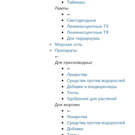
Таймеры
Лампы
←
Светодиодные
Люминесцентные Т5
Люминесцентные Т8
Для террариума
Морская соль
Препараты
←
Для пресноводных
←
Лекарства
Средства против водорослей
Добавки и кондиционеры
Тесты
Удобрения для растений
Для морских
←
Лекарства
Средства против водорослей
Добавки
Тесты