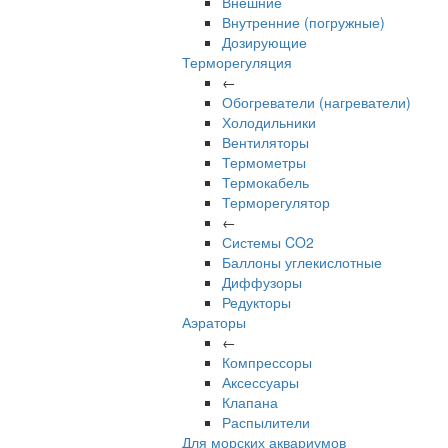
Внешние
Внутренние (погружные)
Дозирующие
Терморегуляция
←
Обогреватели (нагреватели)
Холодильники
Вентиляторы
Термометры
Термокабель
Терморегулятор
←
Системы CO2
Баллоны углекислотные
Диффузоры
Редукторы
Аэраторы
←
Компрессоры
Аксессуары
Клапана
Распылители
Для морских аквариумов