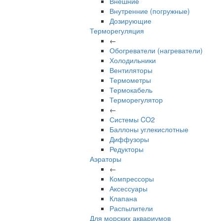
Внешние
Внутренние (погружные)
Дозирующие
Терморегуляция
←
Обогреватели (нагреватели)
Холодильники
Вентиляторы
Термометры
Термокабель
Терморегулятор
←
Системы CO2
Баллоны углекислотные
Диффузоры
Редукторы
Аэраторы
←
Компрессоры
Аксессуары
Клапана
Распылители
Для морских аквариумов