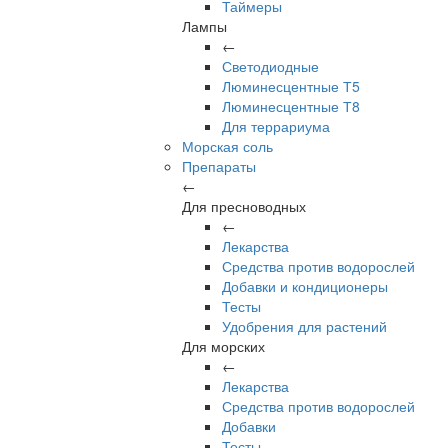
Таймеры
Лампы
←
Светодиодные
Люминесцентные Т5
Люминесцентные Т8
Для террариума
Морская соль
Препараты
←
Для пресноводных
←
Лекарства
Средства против водорослей
Добавки и кондиционеры
Тесты
Удобрения для растений
Для морских
←
Лекарства
Средства против водорослей
Добавки
Тесты