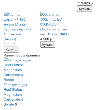
113 820
р.
Купить
Тест на аммоний
Озонатор 500мг/
100 тестов
час BO-05QNAOS
(Амиак)
4 980
р.
2 200
р.
Купить
Купить
Ранее просмотренные
Тест для воды
Reef Status:
Magnesium
Carbonate &
Borate
0
3 800
р.