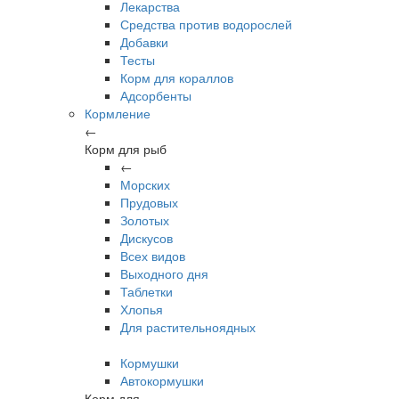
Лекарства
Средства против водорослей
Добавки
Тесты
Корм для кораллов
Адсорбенты
Кормление
←
Корм для рыб
←
Морских
Прудовых
Золотых
Дискусов
Всех видов
Выходного дня
Таблетки
Хлопья
Для растительноядных
Кормушки
Автокормушки
Корм для