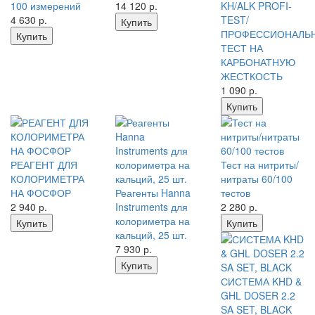
100 измерений
14 120
р.
KH/ALK PROFI-
4 630
р.
TEST/
Купить
ПРОФЕССИОНАЛЬ
Купить
ТЕСТ НА
КАРБОНАТНУЮ
ЖЕСТКОСТЬ
1 090
р.
Купить
РЕАГЕНТ ДЛЯ
Тест на нитриты/
КОЛОРИМЕТРА
нитраты 60/100
НА ФОСФОР
Реагенты Hanna
тестов
2 940
р.
Instruments для
2 280
р.
колориметра на
Купить
Купить
кальций, 25 шт.
7 930
р.
Купить
СИСТЕМА KHD &
GHL DOSER 2.2
SA SET, BLACK