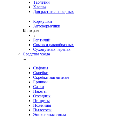
Таблетки
Хлопья
Для растительноядных
Кормушки
Автокормушки
Корм для
←
Рептилий
Сомов и ракообразных
Сухопутных черепах
Средства ухода
←
Сифоны
Скребки
Скребки магнитные
Ершики
Сачки
Пакеты
Отсадник
Пинцеты
Ножницы
Пылесосы
Эпоксидная смола