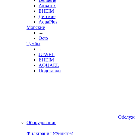
Dennerle
Акватех
EHEIM
Детские
AquaPlus
Морские
←
Octo
Тумбы
←
JUWEL
EHEIM
AQUAEL
Подставки
Обслуж
Оборудование
←
Фильтрация (Фильтра)