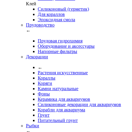
Клей
Силиконовый (герметик)
Для кораллов
Эпоксидная смола
Прудоводство
←
Прудовая гидрохимия
Оборудование и аксессуары
Напорные фильтры
Декорации
←
Растения искусственные
Кораллы
Коряги
Камни натуральные
Фоны
Керамика для аквариумов
Силиконовые декорации для аквариумов
Корабли для аквариума
Грунт
Питательный грунт
Рыбки
←