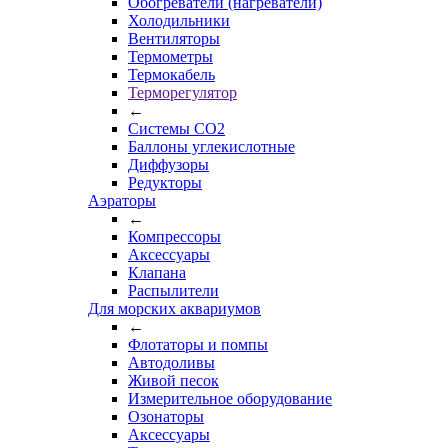
Обогреватели (нагреватели)
Холодильники
Вентиляторы
Термометры
Термокабель
Терморегулятор
←
Системы CO2
Баллоны углекислотные
Диффузоры
Редукторы
Аэраторы
←
Компрессоры
Аксессуары
Клапана
Распылители
Для морских аквариумов
←
Флотаторы и помпы
Автодоливы
Живой песок
Измерительное оборудование
Озонаторы
Аксессуары