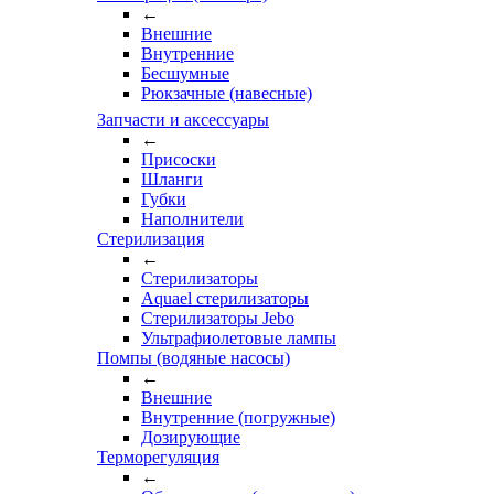
←
Внешние
Внутренние
Бесшумные
Рюкзачные (навесные)
Запчасти и аксессуары
←
Присоски
Шланги
Губки
Наполнители
Стерилизация
←
Стерилизаторы
Aquael стерилизаторы
Стерилизаторы Jebo
Ультрафиолетовые лампы
Помпы (водяные насосы)
←
Внешние
Внутренние (погружные)
Дозирующие
Терморегуляция
←