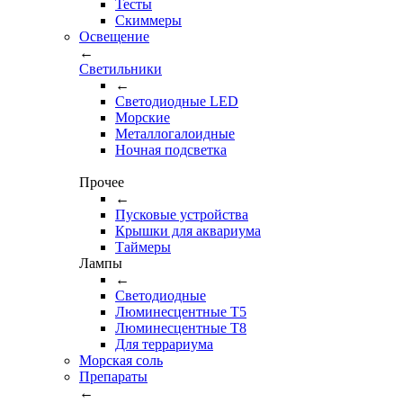
Тесты
Cкиммеры
Освещение
←
Светильники
←
Cветодиодные LED
Морские
Металлогалоидные
Ночная подсветка
Прочее
←
Пусковые устройства
Крышки для аквариума
Таймеры
Лампы
←
Светодиодные
Люминесцентные Т5
Люминесцентные Т8
Для террариума
Морская соль
Препараты
←