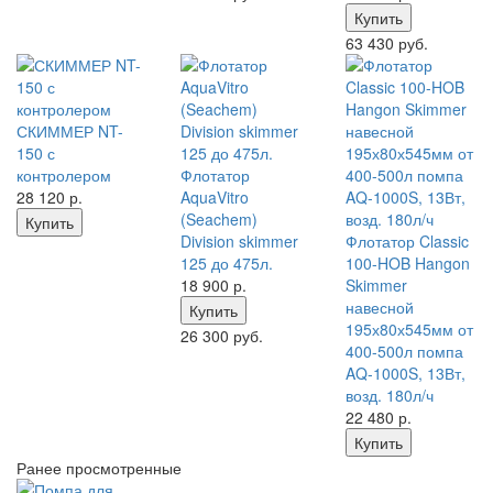
Купить
63 430 руб.
СКИММЕР NT-
150 с
контролером
Флотатор
28 120
р.
AquaVitro
(Seachem)
Купить
Division skimmer
Флотатор Classic
125 до 475л.
100-HOB Hangon
18 900
р.
Skimmer
навесной
Купить
195х80х545мм от
26 300 руб.
400-500л помпа
AQ-1000S, 13Вт,
возд. 180л/ч
22 480
р.
Купить
Ранее просмотренные