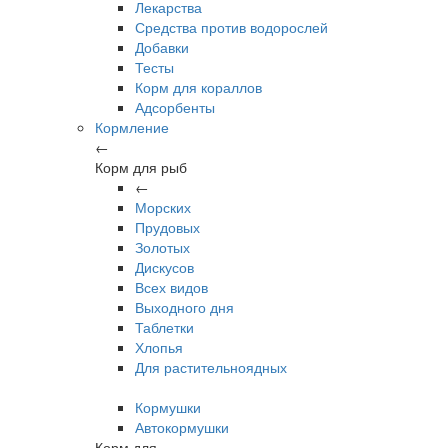
Лекарства
Средства против водорослей
Добавки
Тесты
Корм для кораллов
Адсорбенты
Кормление
←
Корм для рыб
←
Морских
Прудовых
Золотых
Дискусов
Всех видов
Выходного дня
Таблетки
Хлопья
Для растительноядных
Кормушки
Автокормушки
Корм для