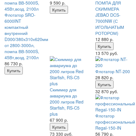
9 590
р.
ПОМПА ДЛЯ
СКИММЕРА
Купить
Флотатор SRO-
JEBAO DCS-
6000INT
7000NW (С
компактный
ИГОЛЬЧАТЫМ
внутренний
РОТОРОМ)
D300/380х310х620мм
12 880
р.
от 2800-3000л,
Купить
помпа ВВ-5000S,
13 570 руб.
45Вт,возд. 2100л
86 730
р.
Купить
Флотатор NT-200
28 820
р.
Купить
Скиммер для
32 870 руб.
аквариума до
2000 литров Red
Starfish, RS-C5
plus
Флотатор
67 900
р.
профессиональный
Купить
Regal-150-IN
73 330 руб.
56 790
р.