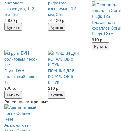
рифового
рифового
аквариума, 1−2
аквариума, 0,5−1
мм, 5кг
мм, 25кг
3 920
р.
16 130
р.
Плашки для
Купить
Купить
кораллов Coral
Plugs 12шт
910
р.
Купить
Грунт DVH
ПЛАШКИ ДЛЯ
оолитовый песок
КОРАЛЛОВ 5
1кг
ШТУК
930
р.
210
р.
Купить
Купить
Ранее просмотренные
Арагонитовый
песок Coarse