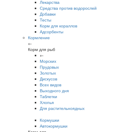
Лекарства
Средства против водорослей
Добавки
Тесты
Корм для кораллов
Адсорбенты
Кормление
←
Корм для рыб
←
Морских
Прудовых
Золотых
Дискусов
Всех видов
Выходного дня
Таблетки
Хлопья
Для растительноядных
Кормушки
Автокормушки
Корм для