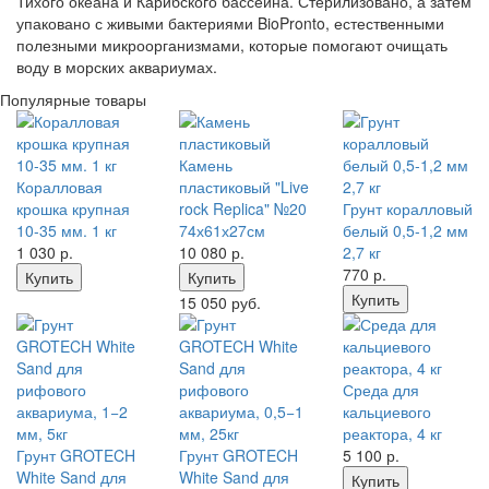
Тихого океана и Карибского бассейна. Стерилизовано, а затем
упаковано с живыми бактериями BioPronto, естественными
полезными микроорганизмами, которые помогают очищать
воду в морских аквариумах.
Популярные товары
Камень
Коралловая
пластиковый "Live
крошка крупная
rock Replica" №20
Грунт коралловый
10-35 мм. 1 кг
74х61х27см
белый 0,5-1,2 мм
1 030
р.
10 080
р.
2,7 кг
770
р.
Купить
Купить
Купить
15 050 руб.
Среда для
кальциевого
реактора, 4 кг
Грунт GROTECH
Грунт GROTECH
5 100
р.
White Sand для
White Sand для
Купить