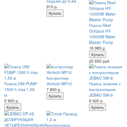
подъем до 0,4м
910
р.
Купить
Помпа Reef
Octopus HY-
10000W Water
Blaster Pump
18 980
р.
Купить
25 650 руб.
Контроллер
Помпа UNI PUMP
Vortech MP10
Помпа течения с
1500 h.max 1,55
7 800
р.
контроллером
м
JEBAO SW-8
Купить
5 900
р.
6 920
р.
Купить
Купить