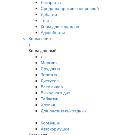
Лекарства
Средства против водорослей
Добавки
Тесты
Корм для кораллов
Адсорбенты
Кормление
←
Корм для рыб
←
Морских
Прудовых
Золотых
Дискусов
Всех видов
Выходного дня
Таблетки
Хлопья
Для растительноядных
Кормушки
Автокормушки
Корм для