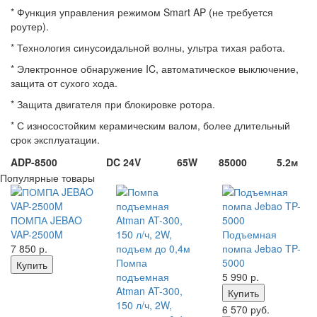
* Функция управления режимом Smart AP (не требуется
роутер).
* Технология синусоидальной волны, ультра тихая работа.
* Электронное обнаружение IC, автоматическое выключение,
защита от сухого хода.
* Защита двигателя при блокировке ротора.
* С износостойким керамическим валом, более длительный
срок эксплуатации.
ADP-8500
DC 24V
65W
85000
5.2м
Популярные товары
ПОМПА JEBAO
VAP-2500M
Подъемная
7 850
р.
помпа Jebao TP-
Помпа
5000
Купить
подъемная
5 990
р.
Atman AT-300,
Купить
150 л/ч, 2W,
6 570 руб.