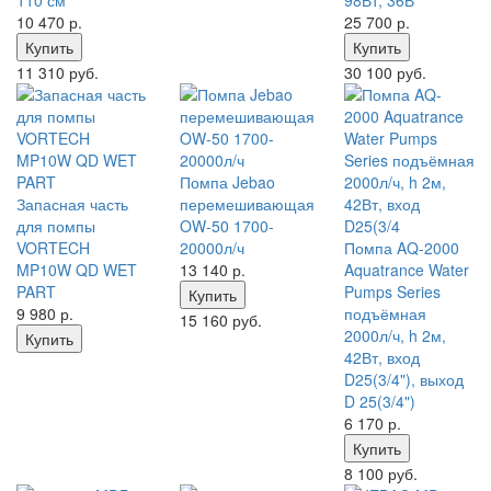
110 см
98Вт, 36В
10 470
р.
25 700
р.
Купить
Купить
11 310 руб.
30 100 руб.
Помпа Jebao
Запасная часть
перемешивающая
для помпы
OW-50 1700-
VORTECH
20000л/ч
Помпа AQ-2000
MP10W QD WET
13 140
р.
Aquatrance Water
PART
Pumps Series
Купить
9 980
р.
подъёмная
15 160 руб.
2000л/ч, h 2м,
Купить
42Вт, вход
D25(3/4"), выход
D 25(3/4")
6 170
р.
Купить
8 100 руб.