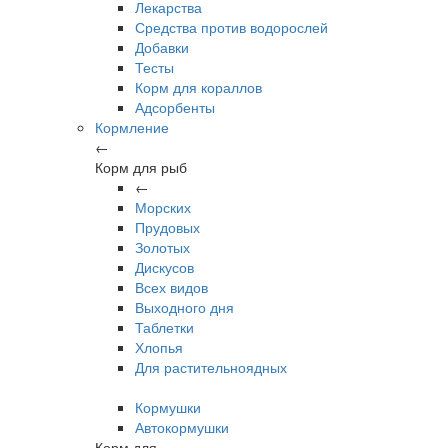
Лекарства
Средства против водорослей
Добавки
Тесты
Корм для кораллов
Адсорбенты
Кормление
←
Корм для рыб
←
Морских
Прудовых
Золотых
Дискусов
Всех видов
Выходного дня
Таблетки
Хлопья
Для растительноядных
Кормушки
Автокормушки
Корм для