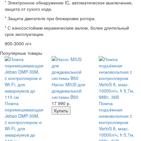
* Электронное обнаружение IC, автоматическое выключение,
защита от сухого хода.
* Защита двигателя при блокировке ротора.
* С износостойким керамическим валом, более длительный
срок эксплуатации.
900-3000 л/ч
Популярные товары
Насос MIUS для
дождевальной
системы B50
Помпа
17 990
р.
Помпа
перемешивающая
подъёмная
Купить
Jebao DMP-30M,
низковольтная c
c контроллером и
контроллером
Wi-Fi, для
VarioS 8, макс.
аквариумов до
10000л/ч, h 5,7м,